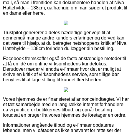
mail, så man i fremtiden kan dokumentere handlen af Niva
Hattehylde – 138cm, uafhængig om man søger et produkt til
en dame eller herre.
Trustpilot genererer aldeles hæderlige genveje til at
gennemgå mange andre kunders erfaringer og derved kan
det være til hjælp, at du betragter netshoppens kritik af Niva
Hattehylde – 138cm forinden du lægger din bestilling.
Facebook fremskaffer også de facto anstændige metoder til
at få en idé om online virksomhedens kundefokus.
Derudover møder vi endda e-firmaer hvor det er muligt at
skrive en kritik af virksomhedens service, som tillige bør
benyttes til at tage stilling til kundetilfredsheden.
Vores hjemmeside er finansieret af annonceindtægter. Vi har
et tæt samarbejde med en lang række internet forhandlere
da vi publicerer butikkernes tilbud, og opnår betaling
forudsat en bruger fra vores hjemmeside foretager en ordre.
Informationer angående tilbud og e-firmaer opdateres
løbende, men vi påtager os ikke ansvaret for rettelser der