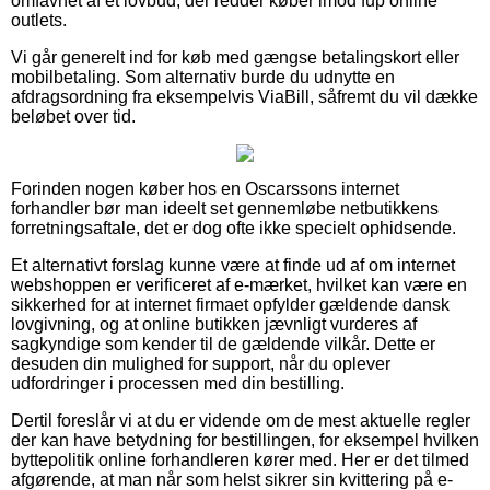
omfavnet af et lovbud, der redder køber imod fup online
outlets.
Vi går generelt ind for køb med gængse betalingskort eller
mobilbetaling. Som alternativ burde du udnytte en
afdragsordning fra eksempelvis ViaBill, såfremt du vil dække
beløbet over tid.
Forinden nogen køber hos en Oscarssons internet
forhandler bør man ideelt set gennemløbe netbutikkens
forretningsaftale, det er dog ofte ikke specielt ophidsende.
Et alternativt forslag kunne være at finde ud af om internet
webshoppen er verificeret af e-mærket, hvilket kan være en
sikkerhed for at internet firmaet opfylder gældende dansk
lovgivning, og at online butikken jævnligt vurderes af
sagkyndige som kender til de gældende vilkår. Dette er
desuden din mulighed for support, når du oplever
udfordringer i processen med din bestilling.
Dertil foreslår vi at du er vidende om de mest aktuelle regler
der kan have betydning for bestillingen, for eksempel hvilken
byttepolitik online forhandleren kører med. Her er det tilmed
afgørende, at man når som helst sikrer sin kvittering på e-