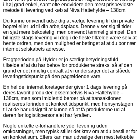
i høj grad enkel, samt ofte endvidere den mest prisbevidste
metode til levering ved køb af Niva Hattehylde – 138cm.
Du kunne omvendt udse dig at vælge levering til din private
bopæl eller ud til din arbejdsplads. Denne viser sig til tider
en sjat mere bekostelig, men omvendt temmelig simpel. Den
billigste slags levering vil dog i de fleste tilfælde være selv at
hente ordren, men den mulighed er betinget af at du bor nær
internet selskabets adresse.
Fragtperioden på Hylder er jo særligt betydningsfuld i
tilfælde af at du har behov for produkterne straks, så af den
grund er det rimelig centralt at vi undersøger det anslåede
leveringstidspunkt på den pågældende vare.
En hel del internet foretagender giver 1 dags levering på
deres favorit produkter, eksempelvis Niva Hattehylde –
138cm, men som imidlertid beroer på at transaktionen
realiseres forinden et konkret tidspunkt, med hensynstagen
til at de har udsigt til at kunne nå at få produkterne ud af
døren før logistikpersonalet har fyraften.
Nogle enkelte e-forhandlere yder levering uden
omkostninger, men typisk stiller det krav om at du bestiller for
en konkret sum. Ellers kan man udvælge den mest letkøbte