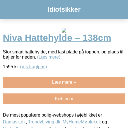
Idiotsikker
Niva Hattehylde – 138cm
Stor smart hattehylde, med fast plade på toppen, og plads til
bøjler for neden.
(Læs mere)
1595
kr.
(Vis fragtpris)
Læs mere »
Køb nu »
De mest populære bolig-webshops i øjeblikket er
Damask.dk
,
TrendyLiving.dk
,
MyHomeMøbler.dk
og