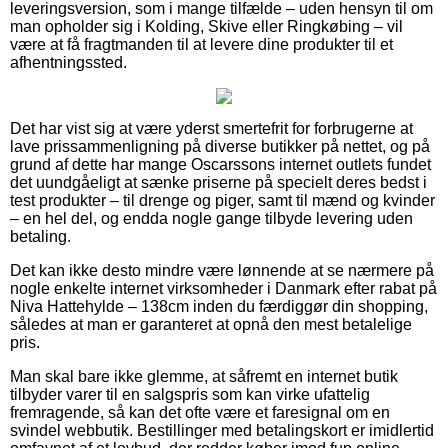
leveringsversion, som i mange tilfælde – uden hensyn til om
man opholder sig i Kolding, Skive eller Ringkøbing – vil
være at få fragtmanden til at levere dine produkter til et
afhentningssted.
Det har vist sig at være yderst smertefrit for forbrugerne at
lave prissammenligning på diverse butikker på nettet, og på
grund af dette har mange Oscarssons internet outlets fundet
det uundgåeligt at sænke priserne på specielt deres bedst i
test produkter – til drenge og piger, samt til mænd og kvinder
– en hel del, og endda nogle gange tilbyde levering uden
betaling.
Det kan ikke desto mindre være lønnende at se nærmere på
nogle enkelte internet virksomheder i Danmark efter rabat på
Niva Hattehylde – 138cm inden du færdiggør din shopping,
således at man er garanteret at opnå den mest betalelige
pris.
Man skal bare ikke glemme, at såfremt en internet butik
tilbyder varer til en salgspris som kan virke ufattelig
fremragende, så kan det ofte være et faresignal om en
svindel webbutik. Bestillinger med betalingskort er imidlertid