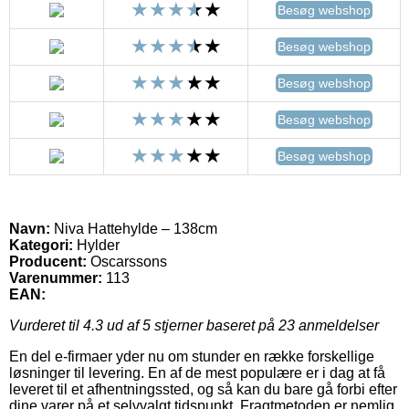
Besøg webshop
Besøg webshop
Besøg webshop
Besøg webshop
Besøg webshop
Navn:
Niva Hattehylde – 138cm
Kategori:
Hylder
Producent:
Oscarssons
Varenummer:
113
EAN:
Vurderet til
4.3
ud af 5 stjerner baseret på
23
anmeldelser
En del e-firmaer yder nu om stunder en række forskellige
løsninger til levering. En af de mest populære er i dag at få
leveret til et afhentningssted, og så kan du bare gå forbi efter
dine varer på et selvvalgt tidspunkt. Fragtmetoden er nemlig