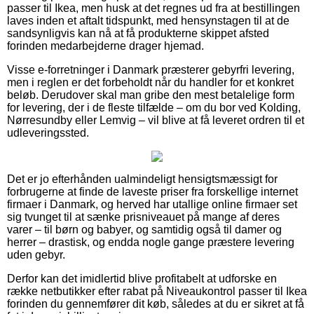
passer til Ikea, men husk at det regnes ud fra at bestillingen
laves inden et aftalt tidspunkt, med hensynstagen til at de
sandsynligvis kan nå at få produkterne skippet afsted
forinden medarbejderne drager hjemad.
Visse e-forretninger i Danmark præsterer gebyrfri levering,
men i reglen er det forbeholdt når du handler for et konkret
beløb. Derudover skal man gribe den mest betalelige form
for levering, der i de fleste tilfælde – om du bor ved Kolding,
Nørresundby eller Lemvig – vil blive at få leveret ordren til et
udleveringssted.
Det er jo efterhånden ualmindeligt hensigtsmæssigt for
forbrugerne at finde de laveste priser fra forskellige internet
firmaer i Danmark, og herved har utallige online firmaer set
sig tvunget til at sænke prisniveauet på mange af deres
varer – til børn og babyer, og samtidig også til damer og
herrer – drastisk, og endda nogle gange præstere levering
uden gebyr.
Derfor kan det imidlertid blive profitabelt at udforske en
række netbutikker efter rabat på Niveaukontrol passer til Ikea
forinden du gennemfører dit køb, således at du er sikret at få