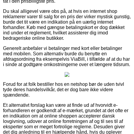
fat i den prisbilligste pris.
Du skal alligevel være obs på, at hvis en internet shop
reklamerer varer til salg for en pris der virker mystisk gunstig,
burde det tit være en indikation på en uærlig internet
forhandler. Køb med gængse betalingskort er dog dækket
ind under et reglement, hvilket assisterer dig imod
bedrageriske online butikker.
Generelt anbefaler vi betalinger med kort eller betalinger
med mobilen. Som alternativ burde du benytte en
afdragsordning fra eksempelvis ViaBill, i tilfælde af at du har
i sinde at godtgøre omkostningerne over et længere tidsrum.
Forud for at folk bestiller hos en netshop bør de uden tvivl
tyde deres handelsvilkår, det er dog bare ikke videre
spændende.
Et alternativt forslag kan være at finde ud af hvorvidt e-
forhandleren er godkendt af e-mærket, grundet at det ofte er
en indikation om at online shoppen accepterer dansk
lovgivning, udover at online forretningen af og til ses til af
eksperter som er meget fortrolige reglerne. Desuden giver
det dig anledning til en hjælpende hånd, hvis du oplever