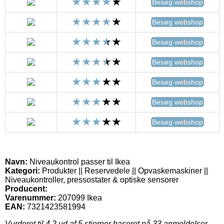
Besøg webshop
Besøg webshop
Besøg webshop
Besøg webshop
Besøg webshop
Besøg webshop
Besøg webshop
Navn:
Niveaukontrol passer til Ikea
Kategori:
Produkter || Reservedele || Opvaskemaskiner ||
Niveaukontroller, pressostater & optiske sensorer
Producent:
Varenummer:
207099 Ikea
EAN:
7321423581994
Vurderet til
4.2
ud af 5 stjerner baseret på
33
anmeldelser