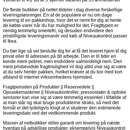
De fleste butikker på nettet tildeler i dag diverse forskellige
leveringsløsninger. En af de populære er nu om dage
levering til en pakkeshop, hvor det er nemt for dig at hente
de købte varer når du har mulighed for det. Fragttypen er
nemlig temmelig smertefri, og desuden endvidere den
prisbilligste leveringsmanér ved køb af Niveaukontrol passer
til Ikea.
Du bør lige så vel beslutte dig for at få det leveret hjem til dig
privat eller til adressen på dit arbejde. Den er til tider en
kende mere pebret, men endvidere ualmindeligt nem. Den
mest prisbevidste fragtmulighed vil dog altid vise sig at være
at du selv henter pakken, hvilket kræver at du bor med kort
afstand til internet virksomhedens hjemsted.
Fragtperioden på Produkter || Reservedele ||
Opvaskemaskiner || Niveaukontroller, pressostater & optiske
sensorer kan vise sig at være temmelig essentiel i tilfælde af
at man står og skal bruge produkterne straks, så med det
formål er det tydeligvis klogt at vi studerer den estimerede
leveringsdato ved det vedkommende produkt.
Masser af netbutikker stiller garanti om levering på næste
hverdag på adskillige produkter, eksempelvis Niveaukontrol