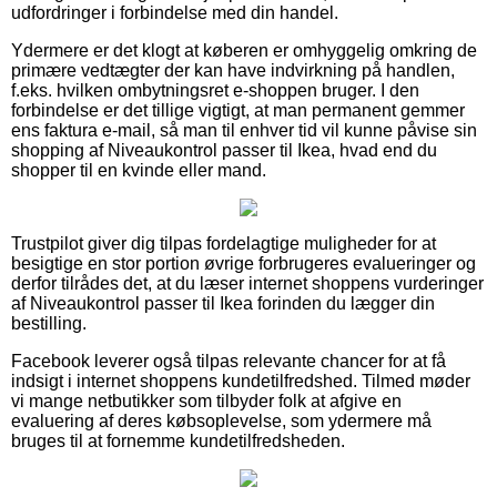
udfordringer i forbindelse med din handel.
Ydermere er det klogt at køberen er omhyggelig omkring de
primære vedtægter der kan have indvirkning på handlen,
f.eks. hvilken ombytningsret e-shoppen bruger. I den
forbindelse er det tillige vigtigt, at man permanent gemmer
ens faktura e-mail, så man til enhver tid vil kunne påvise sin
shopping af Niveaukontrol passer til Ikea, hvad end du
shopper til en kvinde eller mand.
Trustpilot giver dig tilpas fordelagtige muligheder for at
besigtige en stor portion øvrige forbrugeres evalueringer og
derfor tilrådes det, at du læser internet shoppens vurderinger
af Niveaukontrol passer til Ikea forinden du lægger din
bestilling.
Facebook leverer også tilpas relevante chancer for at få
indsigt i internet shoppens kundetilfredshed. Tilmed møder
vi mange netbutikker som tilbyder folk at afgive en
evaluering af deres købsoplevelse, som ydermere må
bruges til at fornemme kundetilfredsheden.