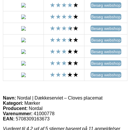
Besøg webshop
Besøg webshop
Besøg webshop
Besøg webshop
Besøg webshop
Besøg webshop
Besøg webshop
Navn:
Nordal | Dækkeserviet – Cloves placemat
Kategori:
Mærker
Producent:
Nordal
Varenummer:
41000778
EAN:
5708309163673
Vurderet til
4.2
ud af 5 stjerner baseret på
11
anmeldelser