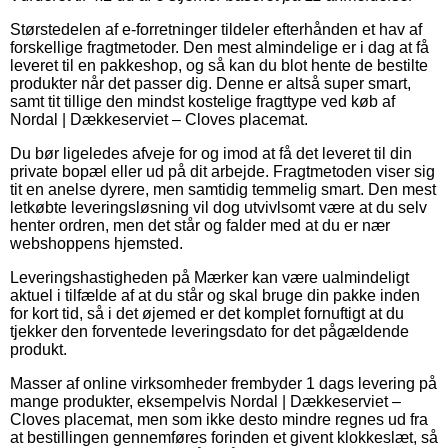
Størstedelen af e-forretninger tildeler efterhånden et hav af
forskellige fragtmetoder. Den mest almindelige er i dag at få
leveret til en pakkeshop, og så kan du blot hente de bestilte
produkter når det passer dig. Denne er altså super smart,
samt tit tillige den mindst kostelige fragttype ved køb af
Nordal | Dækkeserviet – Cloves placemat.
Du bør ligeledes afveje for og imod at få det leveret til din
private bopæl eller ud på dit arbejde. Fragtmetoden viser sig
tit en anelse dyrere, men samtidig temmelig smart. Den mest
letkøbte leveringsløsning vil dog utvivlsomt være at du selv
henter ordren, men det står og falder med at du er nær
webshoppens hjemsted.
Leveringshastigheden på Mærker kan være ualmindeligt
aktuel i tilfælde af at du står og skal bruge din pakke inden
for kort tid, så i det øjemed er det komplet fornuftigt at du
tjekker den forventede leveringsdato for det pågældende
produkt.
Masser af online virksomheder frembyder 1 dags levering på
mange produkter, eksempelvis Nordal | Dækkeserviet –
Cloves placemat, men som ikke desto mindre regnes ud fra
at bestillingen gennemføres forinden et givent klokkeslæt, så