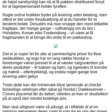
de højst sandsynligt kan nå at få pakken distribueret forud
for at lagerpersonalet holder fyraften.
Nogle online butikker byder på levering uden betaling, men
oftest er det under forudsætning af at du handler for et
bestemt beløb. Desuden må man snuppe den mest letkøbte
fragttype, der mange gange – uafhængig om du bor i
Holstebro, Korsør eller Fredensborg – vil være at få
fragtmanden til at bringe din ordre til en pakkeshop.
Det er jo super let for alle at sammenligne priser fra flere
webbutikker, og ergo har en lang række Nordal e-
forretninger været presset til at at sænke salgsværdien på
deres produkter – til babyer og børn, og ligeledes til kvinder
og mænd – eftertrykkeligt, og endda nogle gange love
levering uden gebyr.
Trods dette kan det immervæk blive lønnende at checke
forskellige netshops efter rabat på Nordal | Dækkeserviet –
Cloves placemat før du køber, således at man er skudsikker
på at opnå den mindst kostelige pris.
Man skal alligevel være så påvagt, at i tilfælde af at en
netshop reklamerer deres varer til salg for en pris der anses