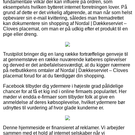
fundamentale vilkår der kan influere på ordren, som
eksempelvis hvilken bytteret internet forretningen lover. På
grund af dette er det virkelig afgørende, at man når som helst
opbevarer sin e-mail kvittering, således man fremadrettet
kan dokumentere sin shopping af Nordal | Dækkeserviet –
Cloves placemat, om man er på udkig efter et produkt til en
pige eller dreng.
Trustpilot bringer dig en lang række fortræffelige genveje til
at gennemstøve en række nuværende køberes oplevelser
og derved er det anbefalelsesværdigt, at du kigger nærmere
på netbutikkens omtaler af Nordal | Dækkeserviet – Cloves
placemat forud for at du færdiggør din shopping.
Facebook tilbyder dig ydermere i højeste grad pålidelige
chancer for at få et kig ind i online firmaets popularitet. Her
møder vi endda e-firmaer som tilbyder folk at give en
anmeldelse af deres købsoplevelse, hvilket ydermere bør
udnyttes til vurdering af hvor glade kunderne er.
Denne hjemmeside er finansieret af reklamer. Vi arbejder
sammen med et hold af internet selskaber når vi