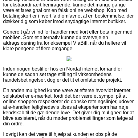
for ekstraordinært fremragende, kunne det mange gange
være et faresignal om en falsk online webshop. Køb med
betalingskort er i hvert fald omfavnet af en bestemmelse, der
dækker dig som køber imod snydagtige internet butikker.
Generelt går vi ind for handler med kort eller betalinger med
mobilen. Som et alternativ kunne du overveje en
afdragsløsning fra for eksempel ViaBill, når du hellere vil
klare pengene af flere omgange.
Inden nogen bestiller hos en Nordal internet forhandler
kunne de sådan set tage stilling til virksomhedens
handelsbetingelser, dog er det tit et omfattende projekt.
En anden mulighed kunne være at efterse hvorvidt internet
selskabet er e-mærket, fordi det bør være et sympol på at
online shoppen respekterer de danske retningslinjer, udover
at e-handlen lejlighedsvis tilses af eksperter som har nøje
kendskab til de gældende love. Det giver dig mulighed for at
blive assisteret, når du møder problemstillinger som følge af
din ordre.
I øvrigt kan det være til hjælp at kunden er obs på de