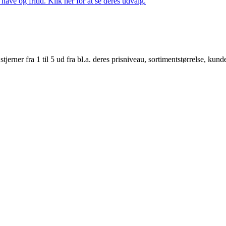
ave og fritid. Klik her for at se deres udvalg.
er fra 1 til 5 ud fra bl.a. deres prisniveau, sortimentstørrelse, kunde