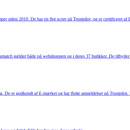
 siden 2010. De har en flot score på Trustpilot, og er certificeret af 
smatch gælder både på webshoppen og i deres 37 butikker. De tilbyder d
. De er godkendt af E-mærket og har flotte anmeldelser på Trustpilot. L