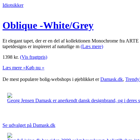
Idiotsikker
Oblique -White/Grey
Et elegant tapet, der er en del af kollektionen Monochrome fra ARTE – 
tapetdesigns er inspireret af naturlige m
(Læs mere)
1398
kr.
(Vis fragtpris)
Læs mere »
Køb nu »
De mest populære bolig-webshops i øjeblikket er
Damask.dk
,
Trendy
Georg Jensen Damask er anerkendt dansk designbrand, og i deres sort
Se udvalget på Damask.dk