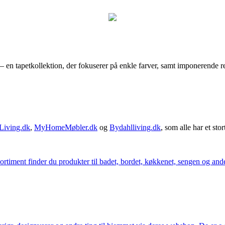
en tapetkollektion, der fokuserer på enkle farver, samt imponerende reli
Living.dk
,
MyHomeMøbler.dk
og
Bydahlliving.dk
, som alle har et stor
iment finder du produkter til badet, bordet, køkkenet, sengen og andet 