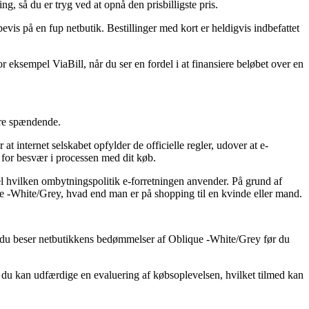
g, så du er tryg ved at opnå den prisbilligste pris.
evis på en fup netbutik. Bestillinger med kort er heldigvis indbefattet
 eksempel ViaBill, når du ser en fordel i at finansiere beløbet over en
ere spændende.
 internet selskabet opfylder de officielle regler, udover at e-
for besvær i processen med dit køb.
el hvilken ombytningspolitik e-forretningen anvender. På grund af
ique -White/Grey, hvad end man er på shopping til en kvinde eller mand.
 at du beser netbutikkens bedømmelser af Oblique -White/Grey før du
vor du kan udfærdige en evaluering af købsoplevelsen, hvilket tilmed kan