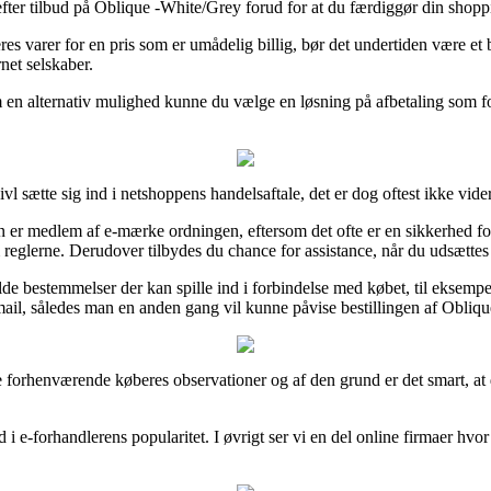
fter tilbud på Oblique -White/Grey forud for at du færdiggør din shoppin
s varer for en pris som er umådelig billig, bør det undertiden være et b
net selskaber.
m en alternativ mulighed kunne du vælge en løsning på afbetaling som for
vl sætte sig ind i netshoppens handelsaftale, det er dog oftest ikke vid
r medlem af e-mærke ordningen, eftersom det ofte er en sikkerhed for at
eglerne. Derudover tilbydes du chance for assistance, når du udsættes 
de bestemmelser der kan spille ind i forbindelse med købet, til eksemp
 e-mail, således man en anden gang vil kunne påvise bestillingen af Obl
lige forhenværende køberes observationer og af den grund er det smart,
ind i e-forhandlerens popularitet. I øvrigt ser vi en del online firmaer h