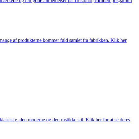
e-mærkede og har gode anmeldelser på Trustpilot, foruden prisgaranti
nge af produkterne kommer fuld samlet fra fabrikken. Klik her
lassiske, den moderne og den rustikke stil. Klik her for at se deres