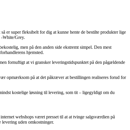
 så er super fleksibelt for dig at kunne hente de bestilte produkter lige
e -White/Grey.
re bekostelig, men på den anden side ekstremt simpel. Den mest
e-forhandlerens hjemsted.
en fornuftigt at vi gransker leveringstidspunktet på den pågældende
ær opmærksom på at det påkræver at bestillingen realiseres forud for
mindst kostelige løsning til levering, som tit – ligegyldigt om du
nternet webshops været presset til at at tvinge salgsværdien på
de levering uden omkostninger.