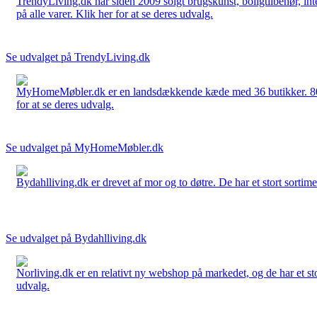
TrendyLiving.dk har siden 2009 solgt brugskunst, boligtilbehør, int
på alle varer. Klik her for at se deres udvalg.
Se udvalget på TrendyLiving.dk
MyHomeMøbler.dk er en landsdækkende kæde med 36 butikker. 80 % 
for at se deres udvalg.
Se udvalget på MyHomeMøbler.dk
Bydahlliving.dk er drevet af mor og to døtre. De har et stort sortime
Se udvalget på Bydahlliving.dk
Norliving.dk er en relativt ny webshop på markedet, og de har et sto
udvalg.