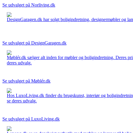
Se udvalget på Norliving.dk
DesignGaragen.dk har solgt boligindretning, designermøbler og lamper
Se udvalget på DesignGaragen.dk
Møblér.dk sælger alt inden for møbler og boligindretning. Deres pri
deres udvalg.
Se udvalget på Møblér.dk
Hos LuxoLiving.dk finder du brugskunst, interiør og boligindretning
se deres udvalg.
Se udvalget på LuxoLiving.dk