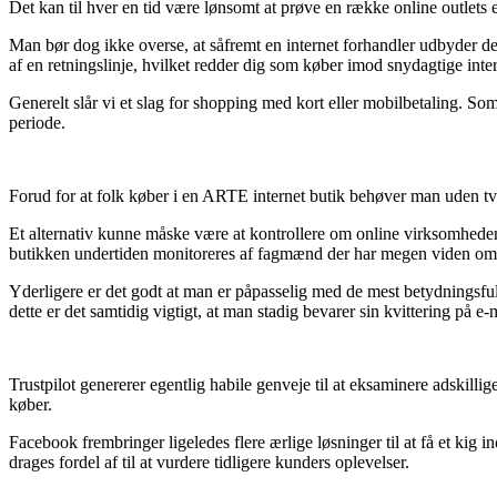
Det kan til hver en tid være lønsomt at prøve en række online outlets e
Man bør dog ikke overse, at såfremt en internet forhandler udbyder dere
af en retningslinje, hvilket redder dig som køber imod snydagtige inter
Generelt slår vi et slag for shopping med kort eller mobilbetaling. So
periode.
Forud for at folk køber i en ARTE internet butik behøver man uden tvi
Et alternativ kunne måske være at kontrollere om online virksomheden e
butikken undertiden monitoreres af fagmænd der har megen viden om r
Yderligere er det godt at man er påpasselig med de mest betydningsful
dette er det samtidig vigtigt, at man stadig bevarer sin kvittering på
Trustpilot genererer egentlig habile genveje til at eksaminere adskil
køber.
Facebook frembringer ligeledes flere ærlige løsninger til at få et kig 
drages fordel af til at vurdere tidligere kunders oplevelser.