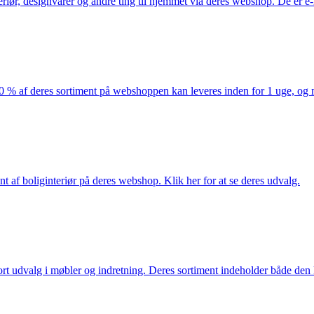
eriør, designvarer og andre ting til hjemmet via deres webshop. De er 
af deres sortiment på webshoppen kan leveres inden for 1 uge, og ma
nt af boliginteriør på deres webshop. Klik her for at se deres udvalg.
rt udvalg i møbler og indretning. Deres sortiment indeholder både den k