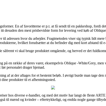
gsformer. En af favoritterne er p.t. at få sendt til en pakkeshop, fordi det
 tit desuden den mest prisbevidste form for levering ved køb af Obliqu
ler til adressen hvor du arbejder. Fragtmetoden viser sig typisk lidt me
rodukterne, hvilket forudsætter at du befinder dig med kort afstand til 
e såfremt vi skal bruge produktet omgående, og herved er det fuldkomm
ng på en række af deres varer, eksempelvis Oblique -White/Grey, men v
rt før personalet drager hjemad.
tning af at der aftages for et bestemt beløb. I øvrigt burde man tage den 
 dine produkter til et afhentningssted.
iser hos diverse e-handler, og med det motiv har langt de fleste ARTE i
n også til mænd og kvinder – eftertrykkeligt, og endda nogle gange tilby