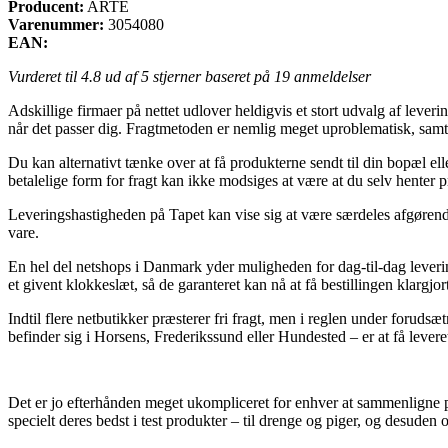
Producent:
ARTE
Varenummer:
3054080
EAN:
Vurderet til
4.8
ud af 5 stjerner baseret på
19
anmeldelser
Adskillige firmaer på nettet udlover heldigvis et stort udvalg af leverin
når det passer dig. Fragtmetoden er nemlig meget uproblematisk, samt
Du kan alternativt tænke over at få produkterne sendt til din bopæl el
betalelige form for fragt kan ikke modsiges at være at du selv henter p
Leveringshastigheden på Tapet kan vise sig at være særdeles afgørend
vare.
En hel del netshops i Danmark yder muligheden for dag-til-dag leveri
et givent klokkeslæt, så de garanteret kan nå at få bestillingen klargjo
Indtil flere netbutikker præsterer fri fragt, men i reglen under forudsæ
befinder sig i Horsens, Frederikssund eller Hundested – er at få leveret
Det er jo efterhånden meget ukompliceret for enhver at sammenligne pr
specielt deres bedst i test produkter – til drenge og piger, og desude