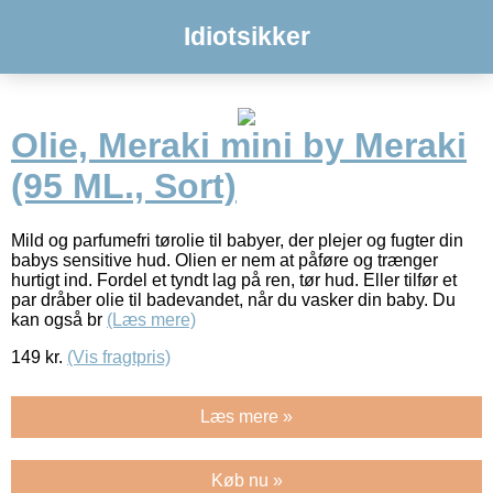
Idiotsikker
Olie, Meraki mini by Meraki
(95 ML., Sort)
Mild og parfumefri tørolie til babyer, der plejer og fugter din
babys sensitive hud. Olien er nem at påføre og trænger
hurtigt ind. Fordel et tyndt lag på ren, tør hud. Eller tilfør et
par dråber olie til badevandet, når du vasker din baby. Du
kan også br
(Læs mere)
149
kr.
(Vis fragtpris)
Læs mere »
Køb nu »