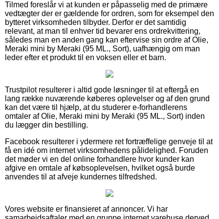
Tilmed foreslår vi at kunden er påpasselig med de primære
vedtægter der er gældende for ordren, som for eksempel den
bytteret virksomheden tilbyder. Derfor er det samtidig
relevant, at man til enhver tid bevarer ens ordrekvittering,
således man en anden gang kan eftervise sin ordre af Olie,
Meraki mini by Meraki (95 ML., Sort), uafhængig om man
leder efter et produkt til en voksen eller et barn.
Trustpilot resulterer i altid gode løsninger til at eftergå en
lang række nuværende køberes oplevelser og af den grund
kan det være til hjælp, at du studerer e-forhandlerens
omtaler af Olie, Meraki mini by Meraki (95 ML., Sort) inden
du lægger din bestilling.
Facebook resulterer i ydermere ret fortræffelige genveje til at
få en idé om internet virksomhedens pålidelighed. Foruden
det møder vi en del online forhandlere hvor kunder kan
afgive en omtale af købsoplevelsen, hvilket også burde
anvendes til at afveje kundernes tilfredshed.
Vores website er finansieret af annoncer. Vi har
samarbejdsaftaler med en gruppe internet varehuse derved