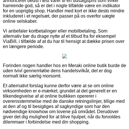
annoncerer bedst i test varer til en udsalgspris som virker
hamrende god, så er det i nogle tilfælde være en indikator
for en uoprigtig shop. Handler med kort er ikke desto mindre
inkluderet i et regelsæt, der passer på os overfor uægte
online selskaber.
Vi anbefaler kortbetalinger eller mobilbetaling. Som
alternativ bør du drage nytte af et tilbud fra for eksempel
ViaBill, i tilfælde af at du har til hensigt at dække prisen over
en længere periode.
Forinden nogen handler hos en Meraki online butik burde de
uden tvivl gennemløbe dens handelsvilkår, det er dog
normalt ikke særlig morsomt.
Et alternativt forslag kunne derfor være at se om online
virksomheden er e-mærket, grundet at det generelt er en
tilkendegivelse af at online butikken opererer i
overensstemmelse med de danske retningslinjer, tillige med
at den af og til besigtiges af sagkyndige som har den
nødvendige knowhow om lovene på området. Derudover
giver det dig mulighed for at blive hjulpet, når du forvoldes
dilemmaer i forbindelse med din shopping.