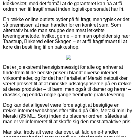
klokkeslæt, med det formål at de garanteret kan nå at få
ordren hen til fragtfirmaet inden logistikpersonalet har fri.
En række online outlets byder på fri fragt, men typisk er det
så præmissen at man handler for en konkret sum. Som
alternativ burde man snuppe den mest letkøbte
leveringsmetode, hvilket gerne – om man opholder sig nær
Taastrup, Birkerød eller Skagen – er at få fragtfirmaet til at
køre din bestilling til en pakkeshop.
Det er jo ekstremt hensigtsmæssigt for alle og enhver at
finde frem til de bedste priser i blandt diverse internet
virksomheder, og for det har flertallet af Meraki netbutikker
været presset til at at mindske udsalgspriserne på en række
af deres produkter – til børn, men også til damer og herrer –
drastisk, og endda nogle gange frembyde gratis levering.
Dog kan det alligevel være fordelagtigt at besigtige en
række internet webshops efter tilbud på Olie, Meraki mini by
Meraki (95 ML., Sort) inden du placerer ordren, således at
man er velinformeret til at skaffe sig den mest attraktive pris.
Man skal trods alt være klar over, at ifald en e-handler