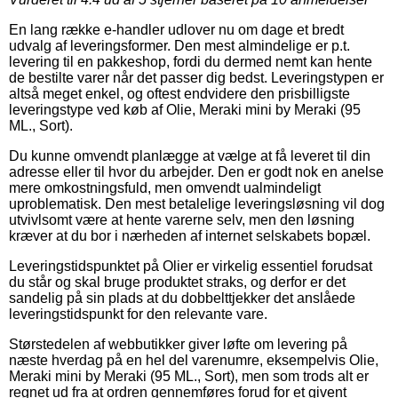
En lang række e-handler udlover nu om dage et bredt
udvalg af leveringsformer. Den mest almindelige er p.t.
levering til en pakkeshop, fordi du dermed nemt kan hente
de bestilte varer når det passer dig bedst. Leveringstypen er
altså meget enkel, og oftest endvidere den prisbilligste
leveringstype ved køb af Olie, Meraki mini by Meraki (95
ML., Sort).
Du kunne omvendt planlægge at vælge at få leveret til din
adresse eller til hvor du arbejder. Den er godt nok en anelse
mere omkostningsfuld, men omvendt ualmindeligt
uproblematisk. Den mest betalelige leveringsløsning vil dog
utvivlsomt være at hente varerne selv, men den løsning
kræver at du bor i nærheden af internet selskabets bopæl.
Leveringstidspunktet på Olier er virkelig essentiel forudsat
du står og skal bruge produktet straks, og derfor er det
sandelig på sin plads at du dobbelttjekker det anslåede
leveringstidspunkt for den relevante vare.
Størstedelen af webbutikker giver løfte om levering på
næste hverdag på en hel del varenumre, eksempelvis Olie,
Meraki mini by Meraki (95 ML., Sort), men som trods alt er
regnet ud fra at ordren gennemføres forud for et givent