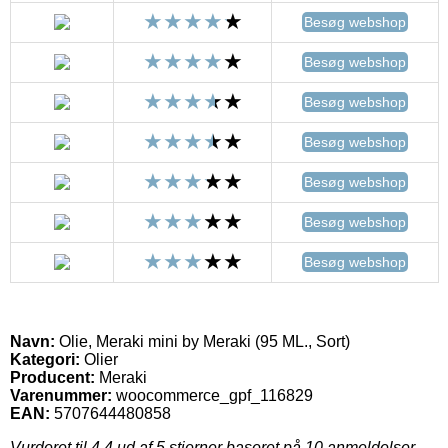
Besøg webshop
Besøg webshop
Besøg webshop
Besøg webshop
Besøg webshop
Besøg webshop
Besøg webshop
Navn:
Olie, Meraki mini by Meraki (95 ML., Sort)
Kategori:
Olier
Producent:
Meraki
Varenummer:
woocommerce_gpf_116829
EAN:
5707644480858
Vurderet til
4.4
ud af 5 stjerner baseret på
10
anmeldelser