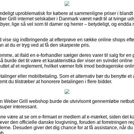
deligt uproblematisk for købere at sammenligne priser i blandt f
er Grill internet selskaber i Danmark været nødt til at tvinge u
abyer, lige så vel som til damer og herrer – betydeligt, og endda 
id vise sig indbringende at efterprøve en række online shops eft
 at du er tryg ved at få den skarpeste pris.
emme, at ifald en e-forhandler sælger deres varer til salg for e
å burde det tit være et karakteristika der viser en svindel online
luttet af et reglement, hvilket værner folk imod bedrageriske onl
betalinger eller mobilbetaling. Som et alternativ bør du benytte et
emt du tilstræber at honorere betalingen i flere bidder.
i en Weber Grill webshop burde de utvivlsomt gennemløbe netbut
 super interessant.
e være at se om e-firmaet er medlem af e-mærket, siden det k
rlever den officielle danske lovgivning, foruden at forretningen
glerne. Desuden giver det dig chance for at få assistance, når du
øb.