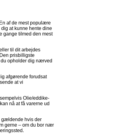
. En af de mest populære
r dig at kunne hente dine
ge gange tilmed den mest
ller til dit arbejdes
en prisbilligste
t du opholder dig nærved
lig afgørende forudsat
sende at vi
ksempelvis Olie/eddike-
 kan nå at få varerne ud
un gældende hvis der
om gerne – om du bor nær
veringssted.