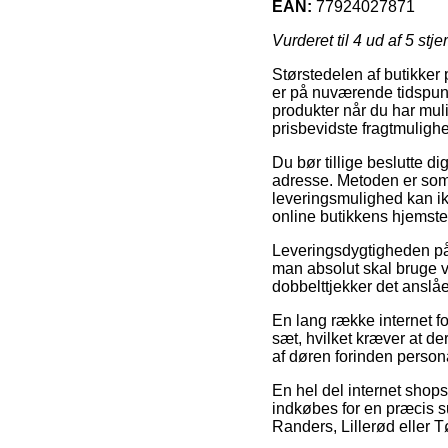
EAN:
77924027871
Vurderet til
4
ud af 5 stje
Størstedelen af butikker 
er på nuværende tidspunkt
produkter når du har mul
prisbevidste fragtmuligh
Du bør tillige beslutte dig
adresse. Metoden er som 
leveringsmulighed kan ik
online butikkens hjemste
Leveringsdygtigheden på 
man absolut skal bruge v
dobbelttjekker det ansl
En lang række internet fo
sæt, hvilket kræver at de
af døren forinden persona
En hel del internet shops
indkøbes for en præcis 
Randers, Lillerød eller Tø