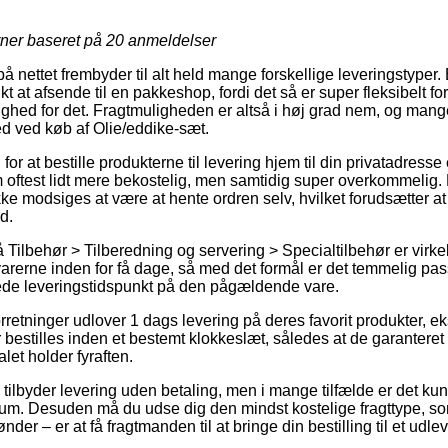
rner baseret på
20
anmeldelser
på nettet frembyder til alt held mange forskellige leveringstyper
 at afsende til en pakkeshop, fordi det så er super fleksibelt fo
ighed for det. Fragtmuligheden er altså i høj grad nem, og man
ed ved køb af Olie/eddike-sæt.
 for at bestille produkterne til levering hjem til din privatadresse e
oftest lidt mere bekostelig, men samtidig super overkommelig. D
ke modsiges at være at hente ordren selv, hvilket forudsætter a
d.
Tilbehør > Tilberedning og servering > Specialtilbehør er virke
arerne inden for få dage, så med det formål er det temmelig pas
åede leveringstidspunkt på den pågældende vare.
rretninger udlover 1 dags levering på deres favorit produkter, e
r bestilles inden et bestemt klokkeslæt, således at de garanteret
let holder fyraften.
 tilbyder levering uden betaling, men i mange tilfælde er det k
sum. Desuden må du udse dig den mindst kostelige fragttype, s
nder – er at få fragtmanden til at bringe din bestilling til et udle