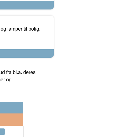
g lamper til bolig,
 fra bl.a. deres
mer og