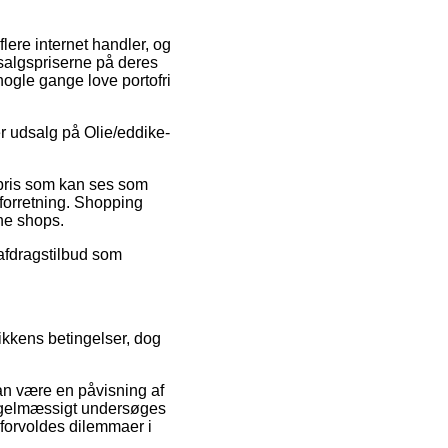
lere internet handler, og
dsalgspriserne på deres
nogle gange love portofri
er udsalg på Olie/eddike-
n pris som kan ses som
 forretning. Shopping
ine shops.
 afdragstilbud som
ikkens betingelser, dog
an være en påvisning af
 regelmæssigt undersøges
 forvoldes dilemmaer i