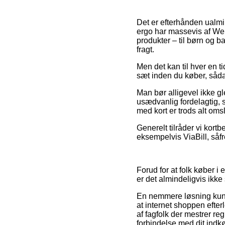
Det er efterhånden ualmin
ergo har massevis af Web
produkter – til børn og b
fragt.
Men det kan til hver en t
sæt inden du køber, sådan
Man bør alligevel ikke gl
usædvanlig fordelagtig, s
med kort er trods alt oms
Generelt tilråder vi kort
eksempelvis ViaBill, såfr
Forud for at folk køber 
er det almindeligvis ikke
En nemmere løsning kunn
at internet shoppen efte
af fagfolk der mestrer re
forbindelse med dit indk