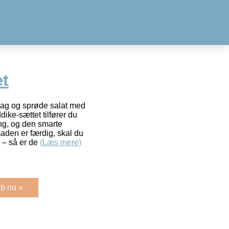
æt
dag og sprøde salat med
ike-sættet tilfører du
ng, og den smarte
aden er færdig, skal du
 – så er de
(Læs mere)
b nu »