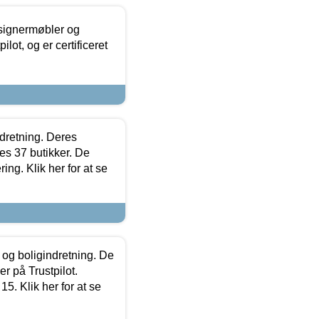
esignermøbler og
lot, og er certificeret
ndretning. Deres
s 37 butikker. De
ing. Klik her for at se
 og boligindretning. De
r på Trustpilot.
5. Klik her for at se