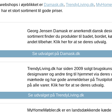
webshops i øjeblikket er
Damask.dk
,
TrendyLiving.dk
,
MyHomeM
 har et stort sortiment til gode priser.
Georg Jensen Damask er anerkendt dansk desig
sortiment finder du produkter til badet, bordet, 
andet tilbehør. Klik her for at se deres udvalg.
Se udvalget på Damask.dk
TrendyLiving.dk har siden 2009 solgt brugskunst, 
designvarer og andre ting til hjemmet via deres
mærkede og har gode anmeldelser på Trustpilot,
på alle varer. Klik her for at se deres udvalg.
Se udvalget på TrendyLiving.dk
MyHomeMøbler.dk er en landsdækkende kæde m