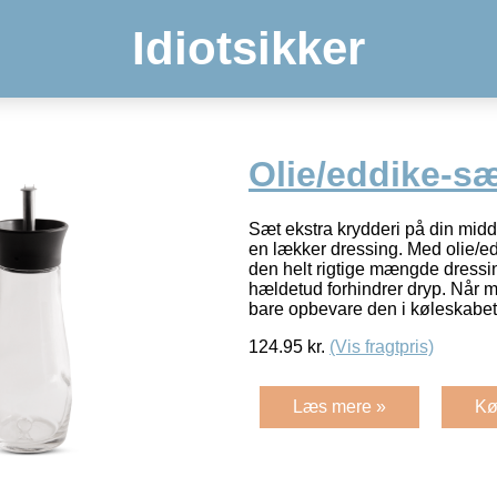
Idiotsikker
Olie/eddike-s
Sæt ekstra krydderi på din mid
en lækker dressing. Med olie/edd
den helt rigtige mængde dressi
hældetud forhindrer dryp. Når m
bare opbevare den i køleskabet
124.95
kr.
(Vis fragtpris)
Læs mere »
Kø