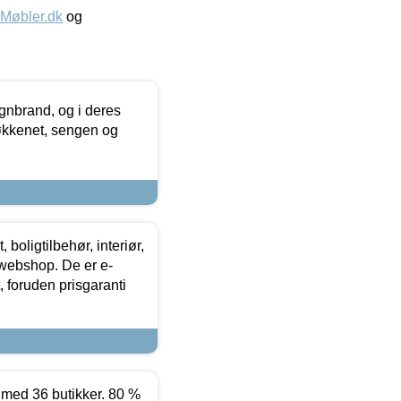
øbler.dk
og
nbrand, og i deres
køkkenet, sengen og
boligtilbehør, interiør,
 webshop. De er e-
 foruden prisgaranti
ed 36 butikker. 80 %