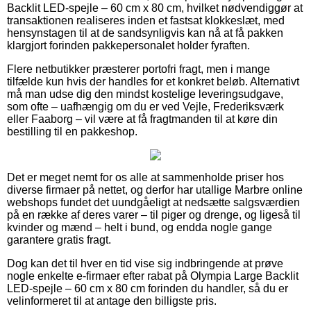
Backlit LED-spejle – 60 cm x 80 cm, hvilket nødvendiggør at
transaktionen realiseres inden et fastsat klokkeslæt, med
hensynstagen til at de sandsynligvis kan nå at få pakken
klargjort forinden pakkepersonalet holder fyraften.
Flere netbutikker præsterer portofri fragt, men i mange
tilfælde kun hvis der handles for et konkret beløb. Alternativt
må man udse dig den mindst kostelige leveringsudgave,
som ofte – uafhængig om du er ved Vejle, Frederiksværk
eller Faaborg – vil være at få fragtmanden til at køre din
bestilling til en pakkeshop.
Det er meget nemt for os alle at sammenholde priser hos
diverse firmaer på nettet, og derfor har utallige Marbre online
webshops fundet det uundgåeligt at nedsætte salgsværdien
på en række af deres varer – til piger og drenge, og ligeså til
kvinder og mænd – helt i bund, og endda nogle gange
garantere gratis fragt.
Dog kan det til hver en tid vise sig indbringende at prøve
nogle enkelte e-firmaer efter rabat på Olympia Large Backlit
LED-spejle – 60 cm x 80 cm forinden du handler, så du er
velinformeret til at antage den billigste pris.