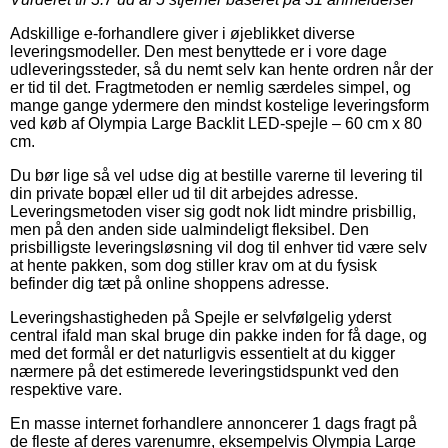
Adskillige e-forhandlere giver i øjeblikket diverse
leveringsmodeller. Den mest benyttede er i vore dage
udleveringssteder, så du nemt selv kan hente ordren når der
er tid til det. Fragtmetoden er nemlig særdeles simpel, og
mange gange ydermere den mindst kostelige leveringsform
ved køb af Olympia Large Backlit LED-spejle – 60 cm x 80
cm.
Du bør lige så vel udse dig at bestille varerne til levering til
din private bopæl eller ud til dit arbejdes adresse.
Leveringsmetoden viser sig godt nok lidt mindre prisbillig,
men på den anden side ualmindeligt fleksibel. Den
prisbilligste leveringsløsning vil dog til enhver tid være selv
at hente pakken, som dog stiller krav om at du fysisk
befinder dig tæt på online shoppens adresse.
Leveringshastigheden på Spejle er selvfølgelig yderst
central ifald man skal bruge din pakke inden for få dage, og
med det formål er det naturligvis essentielt at du kigger
nærmere på det estimerede leveringstidspunkt ved den
respektive vare.
En masse internet forhandlere annoncerer 1 dags fragt på
de fleste af deres varenumre, eksempelvis Olympia Large