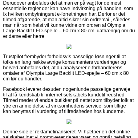
Derudover anbefales det at man er på vagt for de mest
essentielle regler der kan have indvirkning på handlen, som
fx hvilken ombytningsret e-forretningen har. Derfor er det
tilmed afgørende, at man altid sikrer sin ordremail, således
man når som helst vil kunne vidne om ordren af Olympia
Large Backlit LED-spejle – 60 cm x 80 cm, uafhængig om du
er dame eller herre.
Trustpilot frembyder forholdsvis passelige løsninger til at
tolke en lang række øvrige konsumenters vurderinger og
herved anbefales det, at du analyserer e-forhandlerens
omtaler af Olympia Large Backlit LED-spejle – 60 cm x 80
cm før du handler.
Facebook leverer desuden nogenlunde passelige genveje
til at få kendskab til internet selskabets kundetilfredshed.
Tilmed møder vi endda butikker på nettet som tilbyder folk at
ytre en anmeldelse af virksomhedens service, som tillige
kan benyttes til vurdering af tilfredsheden hos kunderne.
Denne side er reklamefinansieret. Vi hjælper en del online
selskaber idet vi promoverer deres varer, og opnår betaling