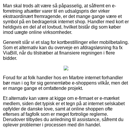
Man skal trods alt være så påpasselig, at såfremt en e-
forretning afsætter varer til en udsalgspris der virker
ekstraordinært fremragende, er det mange gange være et
symbol på en bedragerisk internet shop. Handler med kort er
heldigvis en del af et lovbud, hvilket bistår dig som køber
imod uægte online virksomheder.
Generelt slår vi et slag for kortbestillinger eller mobilbetaling.
Som et alternativ kan du overveje en afdragsløsning fra fx
ViaBill, når du tilstræber at finansiere regningen i flere
bidder.
Forud for at folk handler hos en Marbre internet forhandler
bør man i og for sig gennemløbe e-shoppens vilkår, men det
er mange gange et omfattende projekt.
Et alternativ kan være at kigge om e-firmaet er e-mærket
medlem, siden det typisk er et tegn på at internet selskabet
opfylder de danske love, samt at online shoppen ofte
efterses af fagfolk som er meget fortrolige reglerne.
Derudover tilbydes du anledning til assistance, såfremt du
oplever problemer i processen med din handel.