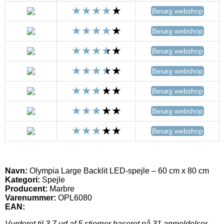
Besøg webshop
Besøg webshop
Besøg webshop
Besøg webshop
Besøg webshop
Besøg webshop
Besøg webshop
Navn:
Olympia Large Backlit LED-spejle – 60 cm x 80 cm
Kategori:
Spejle
Producent:
Marbre
Varenummer:
OPL6080
EAN:
Vurderet til
3.7
ud af 5 stjerner baseret på
31
anmeldelser