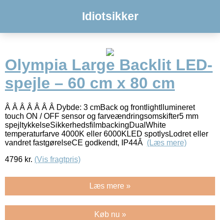
Idiotsikker
Olympia Large Backlit LED-
spejle – 60 cm x 80 cm
Â Â Â Â Â Â Â Dybde: 3 cmBack og frontlightllumineret
touch ON / OFF sensor og farveændringsomskifter5 mm
spejltykkelseSikkerhedsfilmbackingDualWhite
temperaturfarve 4000K eller 6000KLED spotlysLodret eller
vandret fastgørelseCE godkendt, IP44Â
(Læs mere)
4796
kr.
(Vis fragtpris)
Læs mere »
Køb nu »