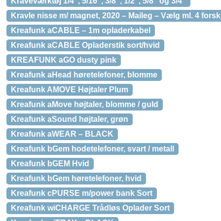
Kraveværktøj 1/4", 5/16", 3/8", 1/2", 5/8" og 3/4"
Kravle nisse m/ magnet, 2020 – Maileg – Vælg ml. 4 forsk
Kreafunk aCABLE – 1m opladerkabel
Kreafunk aCABLE Opladerstik sort/hvid
KREAFUNK aGO dusty pink
Kreafunk aHead høretelefoner, blomme
Kreafunk AMOVE Højtaler Plum
Kreafunk aMove højtaler, blomme / guld
Kreafunk aSound højtaler, grøn
Kreafunk aWEAR – BLACK
Kreafunk bGem hodetelefoner, svart / metall
Kreafunk bGEM Hvid
Kreafunk bGem høretelefoner, hvid
Kreafunk cPURSE m/power bank Sort
Kreafunk wiCHARGE Trådløs Oplader Sort