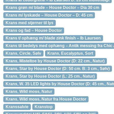
Krans grøn m/ blade – House Doctor – Dia 30 cm
Krans m/ lyskæde – House Doctor – D: 45 cm
Krans med stjerner til lys
Krans og fad – House Doctor
Krans t/ ophæng m/ blade zink finish – Ib Laursen
Krans til bedelys med ophæng – Antik messing fra Chic
Krans, Circle, Sølv
Krans, Eucalyptus, Sort
Krans, Misteltoe by House Doctor (D: 22 cm., Natur)
Krans, Star by House Doctor (D: 50 cm. B: 3 cm., Sølv)
Krans, Star by House Doctor (L: 25 cm., Natur)
Krans, W. 35 LED lights by House Doctor (D: 45 cm., Nat
Krans, Wild moss, Natur
Krans, Wild moss, Natur fra House Doctor
Kranssalvie
Kranstop