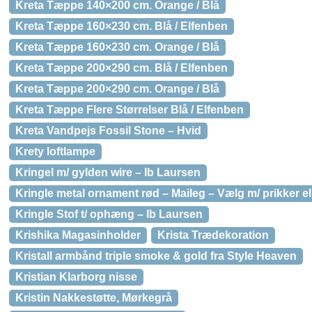
Kreta Tæppe 140×200 cm. Orange / Blå
Kreta Tæppe 160×230 cm. Blå / Elfenben
Kreta Tæppe 160×230 cm. Orange / Blå
Kreta Tæppe 200×290 cm. Blå / Elfenben
Kreta Tæppe 200×290 cm. Orange / Blå
Kreta Tæppe Flere Størrelser Blå / Elfenben
Kreta Vandpejs Fossil Stone – Hvid
Krety loftlampe
Kringel m/ gylden wire – Ib Laursen
Kringle metal ornament rød – Maileg – Vælg m/ prikker el
Kringle Stof t/ ophæng – Ib Laursen
Krishika Magasinholder
Krista Trædekoration
Kristall armbånd triple smoke & gold fra Style Heaven
Kristian Klarborg nisse
Kristin Nakkestøtte, Mørkegrå