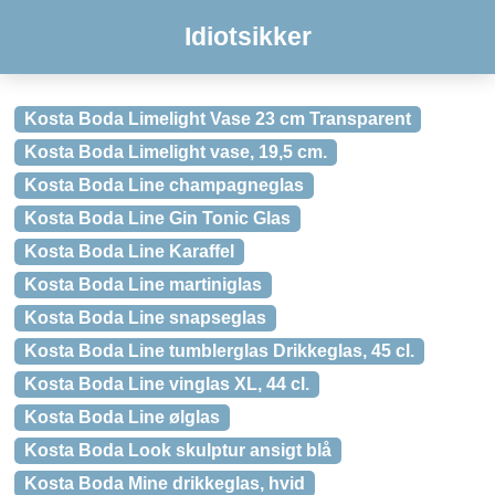
Idiotsikker
Kosta Boda Limelight Vase 23 cm Transparent
Kosta Boda Limelight vase, 19,5 cm.
Kosta Boda Line champagneglas
Kosta Boda Line Gin Tonic Glas
Kosta Boda Line Karaffel
Kosta Boda Line martiniglas
Kosta Boda Line snapseglas
Kosta Boda Line tumblerglas Drikkeglas, 45 cl.
Kosta Boda Line vinglas XL, 44 cl.
Kosta Boda Line ølglas
Kosta Boda Look skulptur ansigt blå
Kosta Boda Mine drikkeglas, hvid