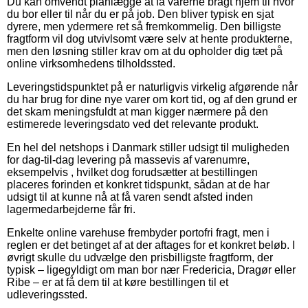
Du kan omvendt planlægge at få varerne bragt hjem til hvor
du bor eller til når du er på job. Den bliver typisk en sjat
dyrere, men ydermere ret så fremkommelig. Den billigste
fragtform vil dog utvivlsomt være selv at hente produkterne,
men den løsning stiller krav om at du opholder dig tæt på
online virksomhedens tilholdssted.
Leveringstidspunktet på er naturligvis virkelig afgørende når
du har brug for dine nye varer om kort tid, og af den grund er
det skam meningsfuldt at man kigger nærmere på den
estimerede leveringsdato ved det relevante produkt.
En hel del netshops i Danmark stiller udsigt til muligheden
for dag-til-dag levering på massevis af varenumre,
eksempelvis , hvilket dog forudsætter at bestillingen
placeres forinden et konkret tidspunkt, sådan at de har
udsigt til at kunne nå at få varen sendt afsted inden
lagermedarbejderne får fri.
Enkelte online varehuse frembyder portofri fragt, men i
reglen er det betinget af at der aftages for et konkret beløb. I
øvrigt skulle du udvælge den prisbilligste fragtform, der
typisk – ligegyldigt om man bor nær Fredericia, Dragør eller
Ribe – er at få dem til at køre bestillingen til et
udleveringssted.