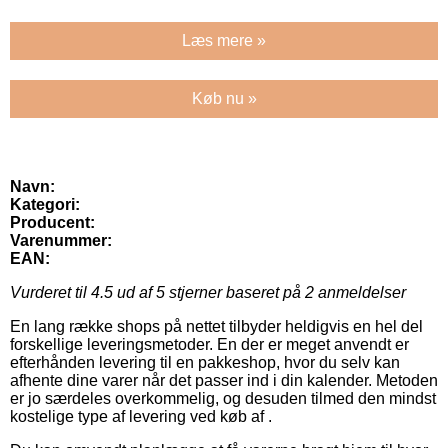
Læs mere »
Køb nu »
Navn:
Kategori:
Producent:
Varenummer:
EAN:
Vurderet til
4.5
ud af 5 stjerner baseret på
2
anmeldelser
En lang række shops på nettet tilbyder heldigvis en hel del
forskellige leveringsmetoder. En der er meget anvendt er
efterhånden levering til en pakkeshop, hvor du selv kan
afhente dine varer når det passer ind i din kalender. Metoden
er jo særdeles overkommelig, og desuden tilmed den mindst
kostelige type af levering ved køb af .