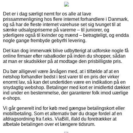
Det er i dag særligt nemt for os alle at lave
prissammenligning hos flere internet forhandlere i Danmark,
og så har de fleste internet varehuse set sig tvunget til at
sænke udsalgspriserne på varerne – til juniorer, og
yderligere også til kvinder og mænd – betragteligt, og endda
nogle gange frembyde gebyrfri levering.
Det kan dog immervæk blive udbytterigt at udforske nogle få
online firmaer efter rabatkoder på inden du shopper, sådan
at man er skudsikker på at modtage den prisbilligste pris.
Du bør alligevel være årvågen med, at i tilfælde af at en
netshop forhandler bedst i test varer til en pris der virker
enormt lav, så kan det undertiden være en indikation på en
snydagtig webshop. Betalinger med kort er imidlertid dækket
ind under en bestemmelse, der garanterer folk imod uærlige
e-shops.
Vi går generelt ind for køb med gængse betalingskort eller
mobilbetaling. Som et alternativ bør du drage fordel af en
afdragsordning fra f.eks. ViaBill, ifald du foretrækker at
afbetale betalingen over et længere tidsrum.