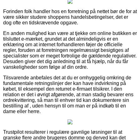
Forinden folk handler hos en forretning på nettet bør de for at
være sikker studere shoppens handelsbetingelser, det er
dog ofte en tidskrævende opgave.
En anden mulighed kan være at tjekke om online butikken er
tilsluttet e-mærket, grundet at det almindeligvis er en
erklæring om at internet forhandleren føjer de officielle
regler, foruden at forretningen regelmæssigt besigtiges af
specialister som er meget fortrolige de gældende regulativer.
Desuden giver det dig anledning til at få hjælp, når du får
vanskeligheder som følge af din ordre.
Tilsvarende anbefales det at du er omhyggelig omkring de
fundamentale retningslinjer der kan have indvirkning på
købet, til eksempel den returret e-firmaet tilsikrer. I den
relation er det i øvrigt afgørende, at man stadig bevarer ens
ordrekvittering, så man til enhver tid kan dokumentere sin
bestilling af , uden hensyn til om man er på indkøb til en
dame eller herre.
Trustpilot resulterer i regulære gavnlige løsninger til at
granske flere andre brugeres domme og derved kan det