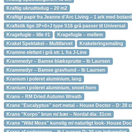
Kraftig ukrudtsdug – 20 m2
Kraftigt papir fra Jeanne d’Arc Living – 1 ark med botani
Kraftstik lige 3P+0+J type S16 grå passer til Universal
Kragefugle – lille #1
Kragefugle – mellem
Krakel Spektakel – Multifarvet
Krakeleringsmaling
Kramme elefant i grå str. L fra J-Line
Krammedyr – Bamse blæksprutte – Ib Laursen
Krammedyr – Bamse gravhund – Ib Laursen
Kranium i poleret aluminium, lang
Kranium i poleret aluminium, snoet horn
Krans – RM Dried Autumn Wreath
Krans “Eucalyptus” sort metal – House Doctor – D: 28 
Krans “Korpo” brun m/ bær – Nordal dia: 31cm
Krans “Wild Moss” kunstig m/ naturligt look- House Doc
Krans af cedergrene – Ib Laursen D: 20 cm indvendigt