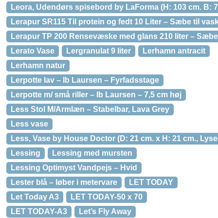
Leora, Udendørs spisebord by LaForma (H: 103 cm. B: 70
Lerapur SR115 Til protein og fedt 10 Liter – Sæbe til vask
Lerapur TP 200 Rensevæske med glans 210 liter – Sæbe t
Lerato Vase
Lergranulat 9 liter
Lerhamn antracit
Lerhamn natur
Lerpotte lav – Ib Laursen – Fyrfadsstage
Lerpotte m/ små riller – Ib Laursen – 7,5 cm høj
Less Stol M/Armlæn – Stabelbar, Lava Grey
Less vase
Less, Vase by House Doctor (D: 21 cm. x H: 21 cm., Lyse
Lessing
Lessing med mursten
Lessing Optimyst Vandpejs – Hvid
Lester blå – løber i metervare
LET TODAY
Let Today A3
LET TODAY-50 x 70
LET TODAY-A3
Let’s Fly Away