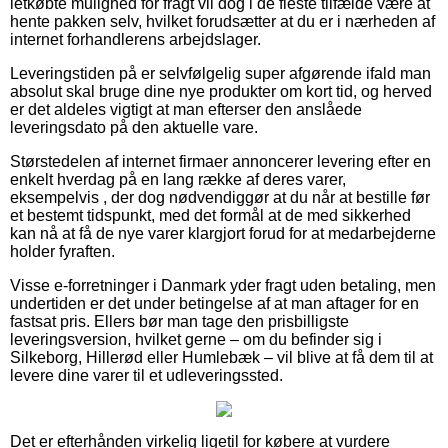
letkøbte mulighed for fragt vil dog i de fleste tilfælde være at
hente pakken selv, hvilket forudsætter at du er i nærheden af
internet forhandlerens arbejdslager.
Leveringstiden på er selvfølgelig super afgørende ifald man
absolut skal bruge dine nye produkter om kort tid, og herved
er det aldeles vigtigt at man efterser den anslåede
leveringsdato på den aktuelle vare.
Størstedelen af internet firmaer annoncerer levering efter en
enkelt hverdag på en lang række af deres varer,
eksempelvis , der dog nødvendiggør at du når at bestille før
et bestemt tidspunkt, med det formål at de med sikkerhed
kan nå at få de nye varer klargjort forud for at medarbejderne
holder fyraften.
Visse e-forretninger i Danmark yder fragt uden betaling, men
undertiden er det under betingelse af at man aftager for en
fastsat pris. Ellers bør man tage den prisbilligste
leveringsversion, hvilket gerne – om du befinder sig i
Silkeborg, Hillerød eller Humlebæk – vil blive at få dem til at
levere dine varer til et udleveringssted.
Det er efterhånden virkelig ligetil for købere at vurdere