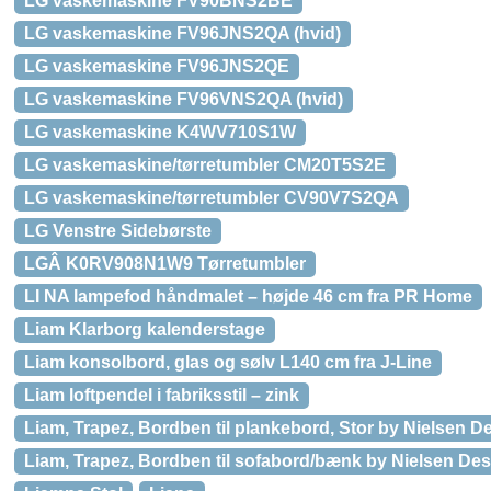
LG vaskemaskine FV90BNS2BE
LG vaskemaskine FV96JNS2QA (hvid)
LG vaskemaskine FV96JNS2QE
LG vaskemaskine FV96VNS2QA (hvid)
LG vaskemaskine K4WV710S1W
LG vaskemaskine/tørretumbler CM20T5S2E
LG vaskemaskine/tørretumbler CV90V7S2QA
LG Venstre Sidebørste
LGÂ K0RV908N1W9 Tørretumbler
LI NA lampefod håndmalet – højde 46 cm fra PR Home
Liam Klarborg kalenderstage
Liam konsolbord, glas og sølv L140 cm fra J-Line
Liam loftpendel i fabriksstil – zink
Liam, Trapez, Bordben til plankebord, Stor by Nielsen Des
Liam, Trapez, Bordben til sofabord/bænk by Nielsen Desig