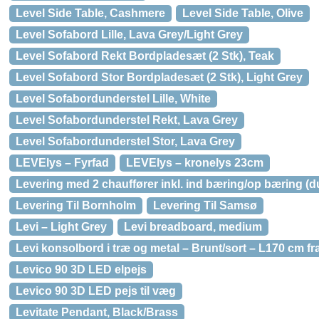
Level Side Table, Cashmere
Level Side Table, Olive
Level Sofabord Lille, Lava Grey/Light Grey
Level Sofabord Rekt Bordpladesæt (2 Stk), Teak
Level Sofabord Stor Bordpladesæt (2 Stk), Light Grey
Level Sofabordunderstel Lille, White
Level Sofabordunderstel Rekt, Lava Grey
Level Sofabordunderstel Stor, Lava Grey
LEVElys – Fyrfad
LEVElys – kronelys 23cm
Levering med 2 chauffører inkl. ind bæring/op bæring (du 
Levering Til Bornholm
Levering Til Samsø
Levi – Light Grey
Levi breadboard, medium
Levi konsolbord i træ og metal – Brunt/sort – L170 cm fr
Levico 90 3D LED elpejs
Levico 90 3D LED pejs til væg
Levitate Pendant, Black/Brass