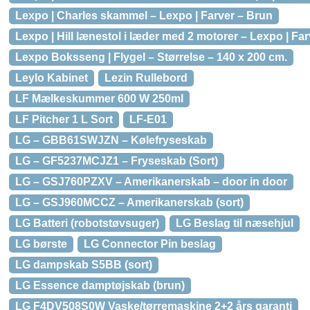
Lexpo | Charles skammel – Lexpo | Farver – Brun
Lexpo | Hill lænestol i læder med 2 motorer – Lexpo | Fa
Lexpo Boksseng | Flygel – Størrelse – 140 x 200 cm.
Leylo Kabinet
Lezin Rullebord
LF Mælkeskummer 600 W 250ml
LF Pitcher 1 L Sort
LF-E01
LG – GBB61SWJZN – Kølefryseskab
LG – GF5237MCJZ1 – Fryseskab (Sort)
LG – GSJ760PZXV – Amerikanerskab – door in door
LG – GSJ960MCCZ – Amerikanerskab (sort)
LG Batteri (robotstøvsuger)
LG Beslag til næsehjul
LG børste
LG Connector Pin beslag
LG dampskab S5BB (sort)
LG Essence damptøjskab (brun)
LG F4DV508S0W Vaske/tørremaskine 2+2 års garanti