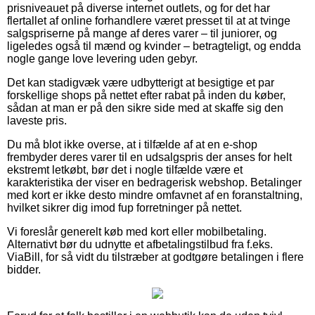
prisniveauet på diverse internet outlets, og for det har
flertallet af online forhandlere været presset til at at tvinge
salgspriserne på mange af deres varer – til juniorer, og
ligeledes også til mænd og kvinder – betragteligt, og endda
nogle gange love levering uden gebyr.
Det kan stadigvæk være udbytterigt at besigtige et par
forskellige shops på nettet efter rabat på inden du køber,
sådan at man er på den sikre side med at skaffe sig den
laveste pris.
Du må blot ikke overse, at i tilfælde af at en e-shop
frembyder deres varer til en udsalgspris der anses for helt
ekstremt letkøbt, bør det i nogle tilfælde være et
karakteristika der viser en bedragerisk webshop. Betalinger
med kort er ikke desto mindre omfavnet af en foranstaltning,
hvilket sikrer dig imod fup forretninger på nettet.
Vi foreslår generelt køb med kort eller mobilbetaling.
Alternativt bør du udnytte et afbetalingstilbud fra f.eks.
ViaBill, for så vidt du tilstræber at godtgøre betalingen i flere
bidder.