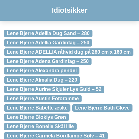
Idiotsikker
Lene Bjerre Adellia Dug Sand – 280
Lene Bjerre Adellia Gardinfag – 250
Lene Bjerre ADELLIA råhvid dug på 280 cm x 160 cm
Lene Bjerre Adena Gardinfag – 250
Lene Bjerre Alexandra pendel
Lene Bjerre Almalia Dug – 220
Lene Bjerre Aurine Skjuler Lys Guld – 52
Lene Bjerre Austin Fotoramme
Lene Bjerre Babette æske
Lene Bjerre Bath Glove
Lene Bjerre Bloklys Grøn
Lene Bjerre Bonelle Skål lille
Lene Bjerre Carmela Bordlampe Sølv – 41