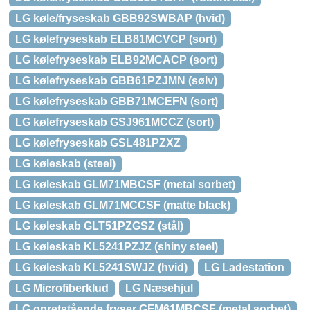
LG køle/fryseskab GBB92SWBAP (hvid)
LG kølefryseskab ELB81MCVCP (sort)
LG kølefryseskab ELB92MCACP (sort)
LG kølefryseskab GBB61PZJMN (sølv)
LG kølefryseskab GBB71MCEFN (sort)
LG kølefryseskab GSJ961MCCZ (sort)
LG kølefryseskab GSL481PZXZ
LG køleskab (steel)
LG køleskab GLM71MBCSF (metal sorbet)
LG køleskab GLM71MCCSF (matte black)
LG køleskab GLT51PZGSZ (stål)
LG køleskab KL5241PZJZ (shiny steel)
LG køleskab KL5241SWJZ (hvid)
LG Ladestation
LG Microfiberklud
LG Næsehjul
LG opretstående fryser GFM61MBCSF (metal sorbet)