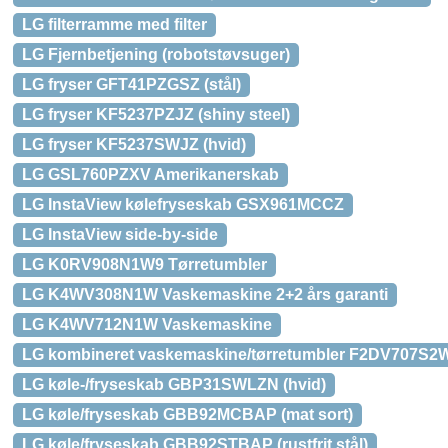
LG filterramme med filter
LG Fjernbetjening (robotstøvsuger)
LG fryser GFT41PZGSZ (stål)
LG fryser KF5237PZJZ (shiny steel)
LG fryser KF5237SWJZ (hvid)
LG GSL760PZXV Amerikanerskab
LG InstaView kølefryseskab GSX961MCCZ
LG InstaView side-by-side
LG K0RV908N1W9 Tørretumbler
LG K4WV308N1W Vaskemaskine 2+2 års garanti
LG K4WV712N1W Vaskemaskine
LG kombineret vaskemaskine/tørretumbler F2DV707S2
LG køle-/fryseskab GBP31SWLZN (hvid)
LG køle/fryseskab GBB92MCBAP (mat sort)
LG køle/fryseskab GBB92STBAP (rustfrit stål)