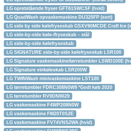
LG opretstående fryser GFT61SWCSF (hvid)
LG QuadWash opvaskemaskine DU325FP (sort)
LG side by side kølefryseskab GSXV90MCDE Craft Ice (s
LG side-by-side køle-/fryseskab – stål
LG side-by-side kølefryseskab
LG SIGNATURE side-by-side kølefryseskab LSR100
LG Signature vaskemaskine/tørretumbler LSWD100E (hv
LG Signature vinkøleskab LSR200W
LG TWINWash minivaskemaskine LST100
LG tørretumbler FDRC308N0W9 *Godt køb 2020
LG tørretumbler RV9DN9029
LG vaskemaskine F4WP208N0W
LG vaskemaskine FM20T0S2E
LG vaskemaskine FV74VNS2WA (hvid)