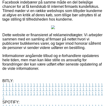
Facebook indebærer på samme måde en del belejlige
chancer for at få kendskab til internet firmaets kundefokus.
Tilmed møder vi en række webshops som tilbyder kunderne
at afgive en kritik af deres køb, som tillige bør udnyttes til at
tage stilling til tilfredsheden hos kunderne.
Dette website er finansieret af reklameindtægter. Vi arbejder
sammen med en samling af firmaer på nettet hvori vi
publicerer butikkernes varer, og tager imod honorar såfremt
de personer vi sender videre udfører en bestilling.
Informationer angående tilbud og e-forhandlere opdateres
hele tiden, men man kan ikke stille os ansvarlig for
forandringer der kan være udført efter seneste opdatering af
de viste informationer.
BITLY:
1
1
1
1
1
1
1
1
1
1
1
1
1
1
1
1
1
1
1
1
1
1
1
1
1
1
1
1
1
1
1
1
1
1
1
1
1
1
1
1
1
1
1
1
1
1
1
1
1
1
1
1
1
1
1
1
1
1
1
1
1
1
1
1
1
1
1
1
1
1
1
1
1
1
1
1
1
1
1
1
1
1
1
1
1
1
1
1
1
1
1
1
1
1
1
1
1
1
1
1
SPOTIFY: