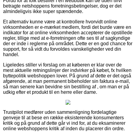
Forud for at folk bestiller i en webbutik kan de uden tvivl
betragte netshoppens forretningsbetingelser, dog er det
almindeligvis ikke super spændende.
Et alternativ kunne være at kontrollere hvorvidt online
virksomheden er e-mærket medlem, fordi det burde være en
indikator for at online virksomheden accepterer de opstillede
regler, tillige med at e-forretningen ofte ses til af sagkyndige
der er inde i reglerne på området. Dette er en god chance for
support, for så vidt du forvoldes vanskeligheder ved din
handel.
Ligeledes stiller vi forslag om at køberen er klar over de
mest aktuelle retningslinjer der indvirker på købet, fx hvilken
byttepolitik webshoppen lover. På grund af dette er det også
afgørende, at man permanent bibeholder sin faktura e-mail,
så man senere kan bevidne sin bestilling af , om man er på
udkig efter et produkt til en herre eller dame.
Trustpilot medfører uden sammenligning fordelagtige
genveje til at bese en række eksisterende konsumenters
kritik og på grund af dette går vi ind for, at du eksaminerer
online webshoppens kritik af inden du placerer din ordre.