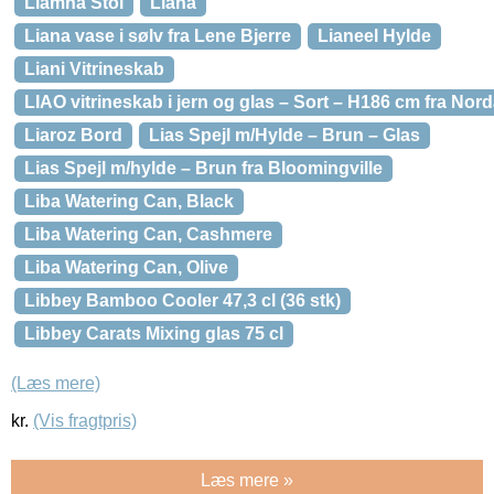
Liamna Stol
Liana
Liana vase i sølv fra Lene Bjerre
Lianeel Hylde
Liani Vitrineskab
LIAO vitrineskab i jern og glas – Sort – H186 cm fra Nord
Liaroz Bord
Lias Spejl m/Hylde – Brun – Glas
Lias Spejl m/hylde – Brun fra Bloomingville
Liba Watering Can, Black
Liba Watering Can, Cashmere
Liba Watering Can, Olive
Libbey Bamboo Cooler 47,3 cl (36 stk)
Libbey Carats Mixing glas 75 cl
(Læs mere)
kr.
(Vis fragtpris)
Læs mere »