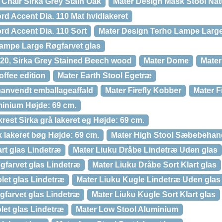
Chair Sirka Grey Stain Oak
Mater Design Mask Stool Natu
rd Accent Dia. 110 Mat hvidlakeret
rd Accent Dia. 110 Sort
Mater Design Terho Lampe Larg
ampe Large Røgfarvet glas
220, Sirka Grey Stained Beech wood
Mater Dome
Mater
offee edition
Mater Earth Stool Egetræ
nanvendt emballageaffald
Mater Firefly Kobber
Mater Fi
minium Højde: 69 cm.
rest Sirka grå lakeret eg Højde: 69 cm.
 lakeret bøg Højde: 69 cm.
Mater High Stool Sæbebehand
rt glas Lindetræ
Mater Liuku Dråbe Lindetræ Uden glas
gfarvet glas Lindetræ
Mater Liuku Dråbe Sort Klart glas
let glas Lindetræ
Mater Liuku Kugle Lindetræ Uden glas
gfarvet glas Lindetræ
Mater Liuku Kugle Sort Klart glas
let glas Lindetræ
Mater Low Stool Aluminium