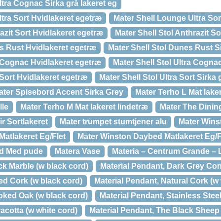
tra Cognac Sirka grå lakeret eg
tra Sort Hvidlakeret egetræ
Mater Shell Lounge Ultra Sort
razit Sort Hvidlakeret egetræ
Mater Shell Stol Anthrazit So
s Rust Hvidlakeret egetræ
Mater Shell Stol Dunes Rust Si
a Cognac Hvidlakeret egetræ
Mater Shell Stol Ultra Cognac
 Sort Hvidlakeret egetræ
Mater Shell Stol Ultra Sort Sirka 
ater Spisebord Accent Sirka Grey
Mater Terho L Mat laker
lle
Mater Terho M Mat lakeret lindetræ
Mater The Dinin
r Sortlakeret
Mater trumpet stumtjener alu
Mater Win
atlakeret Eg/Flet
Mater Winston Daybed Matlakeret Eg/F
ed Med pude
Matera Vase
Materia – Centrum Grande – L
ck Marble (w black cord)
Material Pendant, Dark Grey Con
ed Cork (w black cord)
Material Pendant, Natural Cork (w 
oked Oak (w black cord)
Material Pendant, Stainless Stee
racotta (w white cord)
Material Pendant, The Black Sheep