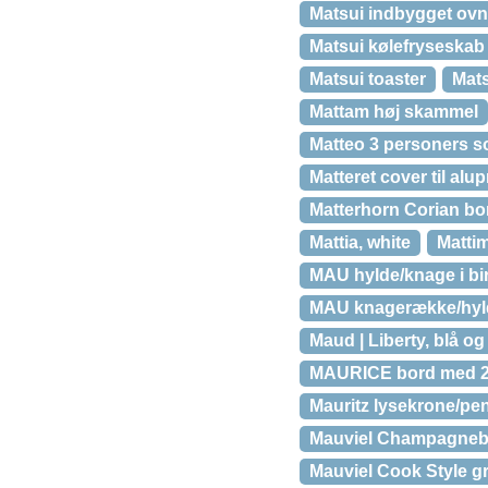
Matsui indbygget ov
Matsui kølefryseskab
Matsui toaster
Mat
Mattam høj skammel
Matteo 3 personers s
Matteret cover til alup
Matterhorn Corian bo
Mattia, white
Mattim
MAU hylde/knage i bi
MAU knagerække/hylde
Maud | Liberty, blå o
MAURICE bord med 2 t
Mauritz lysekrone/pe
Mauviel Champagnebo
Mauviel Cook Style gry