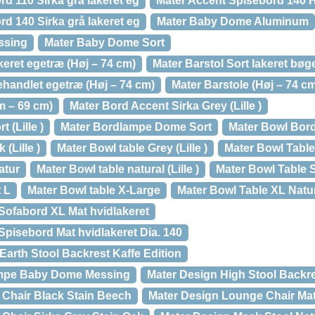
d 110 Sirka grå lakeret eg
Mater Accent Spisebord 140 H
d 140 Sirka grå lakeret eg
Mater Baby Dome Aluminum
ssing
Mater Baby Dome Sort
keret egetræ (Høj – 74 cm)
Mater Barstol Sort lakeret bøg
handlet egetræ (Høj – 74 cm)
Mater Barstole (Høj – 74 c
m – 69 cm)
Mater Bord Accent Sirka Grey (Lille )
 (Lille )
Mater Bordlampe Dome Sort
Mater Bowl Bor
(Lille )
Mater Bowl table Grey (Lille )
Mater Bowl Table
atur
Mater Bowl table natural (Lille )
Mater Bowl Table 
 L
Mater Bowl table X-Large
Mater Bowl Table XL Natu
Sofabord XL Mat hvidlakeret
Spisebord Mat hvidlakeret Dia. 140
Earth Stool Backrest Kaffe Edition
ampe Baby Dome Messing
Mater Design High Stool Backre
Chair Black Stain Beech
Mater Design Lounge Chair Ma