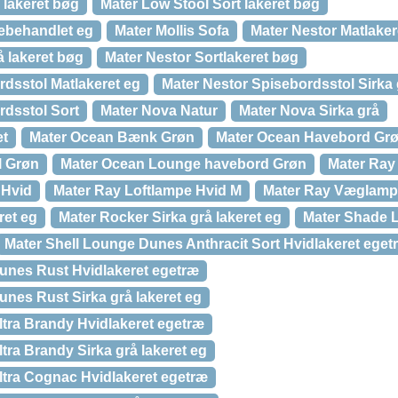
 lakeret bøg
Mater Low Stool Sort lakeret bøg
ebehandlet eg
Mater Mollis Sofa
Mater Nestor Matlaker
å lakeret bøg
Mater Nestor Sortlakeret bøg
rdsstol Matlakeret eg
Mater Nestor Spisebordsstol Sirka
rdsstol Sort
Mater Nova Natur
Mater Nova Sirka grå
et
Mater Ocean Bænk Grøn
Mater Ocean Havebord Grø
l Grøn
Mater Ocean Lounge havebord Grøn
Mater Ray
 Hvid
Mater Ray Loftlampe Hvid M
Mater Ray Væglamp
ret eg
Mater Rocker Sirka grå lakeret eg
Mater Shade 
Mater Shell Lounge Dunes Anthracit Sort Hvidlakeret eget
unes Rust Hvidlakeret egetræ
unes Rust Sirka grå lakeret eg
ltra Brandy Hvidlakeret egetræ
tra Brandy Sirka grå lakeret eg
ltra Cognac Hvidlakeret egetræ