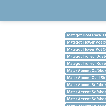
Matégot Coat Rack, B
Matégot Flower Pot Ø
Matégot Flower Pot Ø
Matégot Trolley, Dust
Matégot Trolley, Rose
Mater Accent Cafébord
Mater Accent Oval Sir
Mater Accent Sofabord
Mater Accent Sofabord
Mater Accent Sofabor