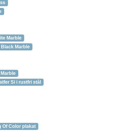
ass
e
ite Marble
, Black Marble
 Marble
tfer Si i rustfri stål
 Of Color plakat