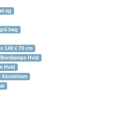
et eg
 grå bøg
n 140 x 70 cm
 Bordlampe Hvid
e Hvid
L Aluminium
ræ