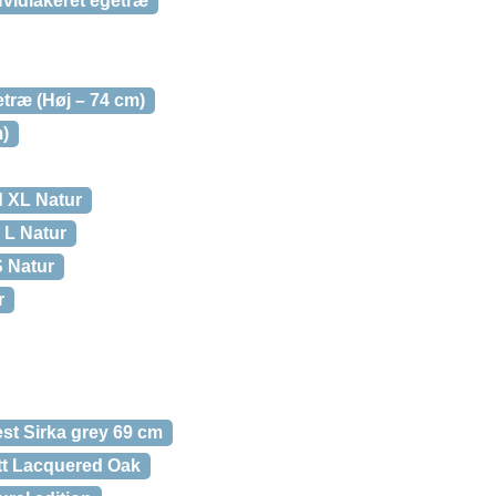
vidlakeret egetræ
etræ (Høj – 74 cm)
m)
d XL Natur
 L Natur
S Natur
r
st Sirka grey 69 cm
tt Lacquered Oak