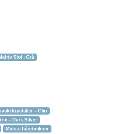
Matris Stol : Grå
ski krystaller – Clio
rix – Dark Silver
Matsui håndmikser