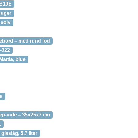
OB19E
suger
 sølv
afebord – med rund fod
-322
Mattia, blue
e
adepande – 35x25x7 cm
.
laslåg, 5,7 liter