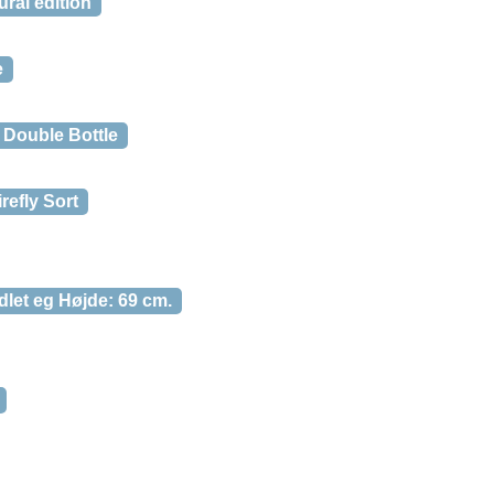
ral edition
e
 Double Bottle
refly Sort
let eg Højde: 69 cm.