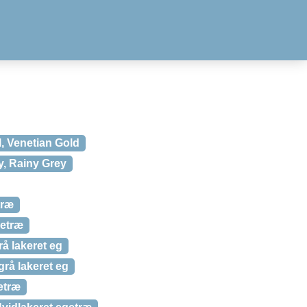
, Venetian Gold
y, Rainy Grey
træ
getræ
å lakeret eg
rå lakeret eg
etræ