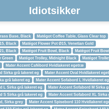
Idiotsikker
rass Base, Black
Matégot Coffee Table, Glass Clear top
15, Black
Matégot Flower Pot Ø15, Venetian Gold
21, Black
Matégot Fruit Bowl, Black
Matégot Fruit Bowl
y Green
Matégot Trolley, Midnight Black
Matégot Trolle
Mater Accent Cafébord Hvidlakeret egetræ
 Sirka grå lakeret eg
Mater Accent Oval Hvidlakeret ege
ka grå lakeret eg
Mater Accent Sofabord L Hvidlakeret e
 L Sirka grå lakeret eg
Mater Accent Sofabord M Sirka gr
 S Sirka grå lakeret eg
Mater Accent Sofabord XL Sirka g
d, Sirka grey
Mater Accent Spisebord 110 Hvidlakeret eg