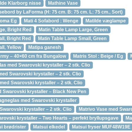
lde Klarborg nisse
Mathine Vase
ebord by LaForma (H: 75 cm. B: 75 cm. L: 75 cm., Sort)
noma Eg
Mati 4 Sofabord : Wenge
Matilde væglampe
ge, Bright Red
Matin Table Lamp Large, Green
ll, Bright Red
Matin Table Lamp Small, Green
ll, Yellow
Matipa ganesh
Army – 40×60 cm fra Bungalow
Matris Stol : Beige / Eg
s med Swarovski krystaller – 2 stk. Clio
ed Swarovski krystaller – 2 stk. Clio
med Swarovski krystaller – 2 stk. Clio
d Swarovski krystaller – Black New Pen
gneglas med Swarovski krystaller
warovski krystaller – 2 stk. Clio
Matrivo Vase med Swarov
ovski krystaller – Two Hearts – perfekt bryllupsgave
Mat
i brødrister
Matsui elkedel
Matsui fryser MUF48W19E