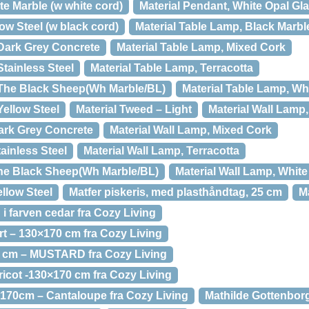
te Marble (w white cord)
Material Pendant, White Opal Gl
low Steel (w black cord)
Material Table Lamp, Black Marbl
 Dark Grey Concrete
Material Table Lamp, Mixed Cork
Stainless Steel
Material Table Lamp, Terracotta
 The Black Sheep(Wh Marble/BL)
Material Table Lamp, Wh
Yellow Steel
Material Tweed – Light
Material Wall Lamp
Dark Grey Concrete
Material Wall Lamp, Mixed Cork
tainless Steel
Material Wall Lamp, Terracotta
The Black Sheep(Wh Marble/BL)
Material Wall Lamp, White
ellow Steel
Matfer piskeris, med plasthåndtag, 25 cm
Ma
i farven cedar fra Cozy Living
rt – 130×170 cm fra Cozy Living
0 cm – MUSTARD fra Cozy Living
ricot -130×170 cm fra Cozy Living
x170cm – Cantaloupe fra Cozy Living
Mathilde Gottenborg