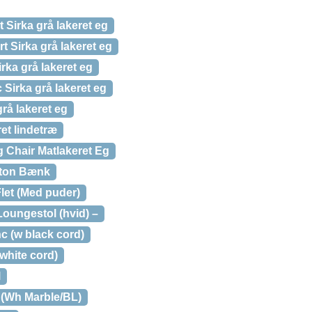
 Sirka grå lakeret eg
rt Sirka grå lakeret eg
rka grå lakeret eg
 Sirka grå lakeret eg
grå lakeret eg
et lindetræ
g Chair Matlakeret Eg
ston Bænk
let (Med puder)
oungestol (hvid) –
c (w black cord)
white cord)
l
 (Wh Marble/BL)