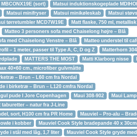
n MBCONX19E (sort)
Matsui induktionskogeplade MDIH
Matsui minifryser
Matsui minikøleskab
Matsui støv
sui tørretumbler MCD7W19E
Matt flaske, 750 ml, metallisk
Matteo 3 personers sofa med Chaiselong højre – Blå
ofa med Chaiselong Venstre – Blå
Matteo understel til c
rofil – 1 meter, passer til Type A, C, D og Z
Matterhorn 304
rdplade
MATTERS THE MOST
Matti Klarborg nisse
ax 40×60 cm., microfiber gulvmåtte
rketræ – Brun – L60 cm fra Nordal
 i birketræ – Brun – L120 cmfra Nordal
g gul pude I Jore Copenhagen
Maui 308-902
Maui Lamp
aburetter – natur fra J-Line
ndel, sort, H100 cm fra PR Home
Mauviel – Pro-alu – Br
wle i kobber
Mauviel Cook Style bradepande 40 x 30cm
de i stål med låg, 1,7 liter
Mauviel Cook Style gryde med g