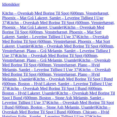
Idiotsikker
Kitchn – Overskab Med Boring Til Spot (600mm, Venstrehængt,
Phoenix – Mat Grå Lakeret, Samlet – Levering Tidligst I Uge
37)
Kitchn – Overskab Med Boring Til Spot (600mm, Venstrehængt,
Phoenix – Mat Grå Lakeret, Usamlet)
Kitchn – Overskab Med
Boring Til Spot (600mm, Venstrehængt, Phoenix – Mat Sort
Lakeret, Samlet – Levering Tidligst I Uge 37)
Kitchn – Overskab
Med Boring Til Spot (600mm, Venstrehængt, Phoenix – Mat Sort
Lakeret, Usamlet)
Kitchn – Overskab Med Boring Til Spot (600mm,
Venstrehængt, Plano – Grå Melamin, Samlet – Levering Tidligst I
Uge 37)
Kitchn – Overskab Med Boring Til Spot (600mm,
Venstrehængt, Plano – Grå Melamin, Usamlet)
Kitchn – Overskab
Med Boring Til Spot (600mm, Venstrehængt, Plano – Hvid
Melamin, Samlet – Levering Tidligst I Uge 37)
Kitchn – Overskab
Med Boring Til Spot (600mm, Venstrehængt, Plano – Hvid
Melamin, Usamlet)
Kitchn – Overskab Med Boring Til Spot I Bund
(600mm, Boston – Hvid Lakeret, Samlet – Levering Tidligst I Uge
37)
Kitchn – Overskab Med Boring Til Spot I Bund (600mm,
Boston – Hvid Lakeret, Usamlet)
Kitchn – Overskab Med Boring Til
Spot I Bund (600mm, Boston – Stone Ash Melamin, Samlet –
Levering Tidligst I Uge 37)
Kitchn – Overskab Med Boring Til Spot
I Bund (600mm, Boston – Stone Ash Melamin, Usamlet)
Kitchn –
Overskab Med Boring Til Spot I Bund (600mm, Chicago – Hvid
Højglans Folie , Samlet – Levering Tidligst I Uge 37)
Kitchn –