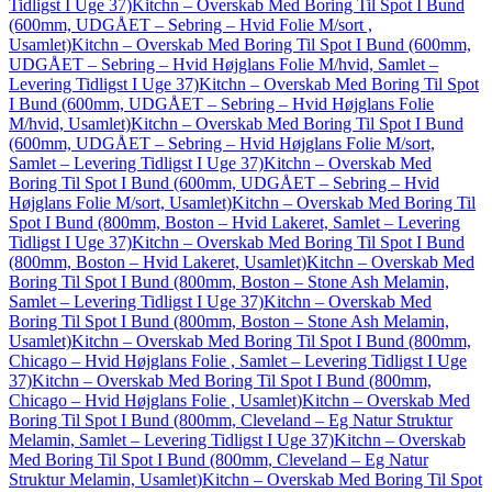
Tidligst I Uge 37)
Kitchn – Overskab Med Boring Til Spot I Bund
(600mm, UDGÅET – Sebring – Hvid Folie M/sort ,
Usamlet)
Kitchn – Overskab Med Boring Til Spot I Bund (600mm,
UDGÅET – Sebring – Hvid Højglans Folie M/hvid, Samlet –
Levering Tidligst I Uge 37)
Kitchn – Overskab Med Boring Til Spot
I Bund (600mm, UDGÅET – Sebring – Hvid Højglans Folie
M/hvid, Usamlet)
Kitchn – Overskab Med Boring Til Spot I Bund
(600mm, UDGÅET – Sebring – Hvid Højglans Folie M/sort,
Samlet – Levering Tidligst I Uge 37)
Kitchn – Overskab Med
Boring Til Spot I Bund (600mm, UDGÅET – Sebring – Hvid
Højglans Folie M/sort, Usamlet)
Kitchn – Overskab Med Boring Til
Spot I Bund (800mm, Boston – Hvid Lakeret, Samlet – Levering
Tidligst I Uge 37)
Kitchn – Overskab Med Boring Til Spot I Bund
(800mm, Boston – Hvid Lakeret, Usamlet)
Kitchn – Overskab Med
Boring Til Spot I Bund (800mm, Boston – Stone Ash Melamin,
Samlet – Levering Tidligst I Uge 37)
Kitchn – Overskab Med
Boring Til Spot I Bund (800mm, Boston – Stone Ash Melamin,
Usamlet)
Kitchn – Overskab Med Boring Til Spot I Bund (800mm,
Chicago – Hvid Højglans Folie , Samlet – Levering Tidligst I Uge
37)
Kitchn – Overskab Med Boring Til Spot I Bund (800mm,
Chicago – Hvid Højglans Folie , Usamlet)
Kitchn – Overskab Med
Boring Til Spot I Bund (800mm, Cleveland – Eg Natur Struktur
Melamin, Samlet – Levering Tidligst I Uge 37)
Kitchn – Overskab
Med Boring Til Spot I Bund (800mm, Cleveland – Eg Natur
Struktur Melamin, Usamlet)
Kitchn – Overskab Med Boring Til Spot