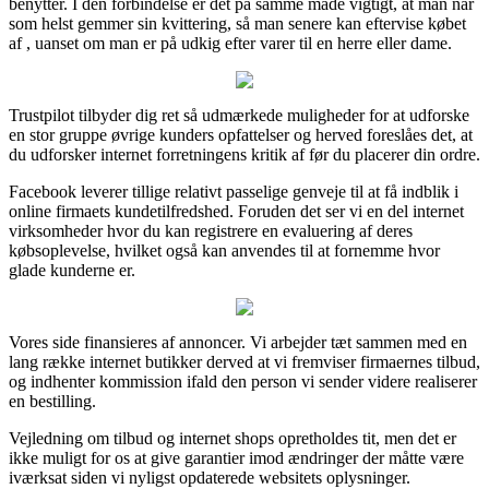
benytter. I den forbindelse er det på samme måde vigtigt, at man når
som helst gemmer sin kvittering, så man senere kan eftervise købet
af , uanset om man er på udkig efter varer til en herre eller dame.
Trustpilot tilbyder dig ret så udmærkede muligheder for at udforske
en stor gruppe øvrige kunders opfattelser og herved foreslåes det, at
du udforsker internet forretningens kritik af før du placerer din ordre.
Facebook leverer tillige relativt passelige genveje til at få indblik i
online firmaets kundetilfredshed. Foruden det ser vi en del internet
virksomheder hvor du kan registrere en evaluering af deres
købsoplevelse, hvilket også kan anvendes til at fornemme hvor
glade kunderne er.
Vores side finansieres af annoncer. Vi arbejder tæt sammen med en
lang række internet butikker derved at vi fremviser firmaernes tilbud,
og indhenter kommission ifald den person vi sender videre realiserer
en bestilling.
Vejledning om tilbud og internet shops opretholdes tit, men det er
ikke muligt for os at give garantier imod ændringer der måtte være
iværksat siden vi nyligst opdaterede websitets oplysninger.