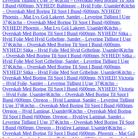
Levering Tidligst I Uge 37)
Kitchn – Overskab Med Boring Til Spot
I Bund (600mm, NYHED! Baltimore – Hvid Folie, Usamlet)
Kitchn
– Overskab Med Boring Til Spot I Bund (600mm, NYHED!
Phoenix – Mat Lys Grå Lakeret, Samlet – Levering Tidligst I Uge
37)
Kitchn – Overskab Med Boring Til Spot I Bund (600mm,
NYHED! Phoenix – Mat Lys Grå Lakeret, Usamlet)
Kitchn –
Overskab Med Boring Til Spot I Bund (600mm, NYHED! Sitka –
Hvid Folie Med Hvid Gribeliste, Samlet – Levering Tidligst I Uge
37)
Kitchn – Overskab Med Boring Til Spot I Bund (600mm,
NYHED! Sitka – Hvid Folie Med Hvid Gribeliste, Usamlet)
Kitchn
– Overskab Med Boring Til Spot I Bund (600mm, NYHED! Sitka –
Hvid Folie Med Sort Gribeliste, Samlet – Levering Tidligst I Uge
37)
Kitchn – Overskab Med Boring Til Spot I Bund (600mm,
NYHED! Sitka – Hvid Folie Med Sort Gribeliste, Usamlet)
Kitchn –
Overskab Med Boring Til Spot I Bund (600mm, NYHED! Victoria
– Hvid Folie, Samlet – Levering Tidligst I Uge 37)
Kitchn –
Overskab Med Boring Til Spot I Bund (600mm, NYHED! Victoria
– Hvid Folie, Usamlet)
Kitchn – Overskab Med Boring Til Spot I
Bund (600mm, Oregon – Hvid Laminat, Samlet – Levering Tidligst
I Uge 37)
Kitchn – Overskab Med Boring Til Spot I Bund (600mm,
Oregon – Hvid Laminat, Usamlet)
Kitchn – Overskab Med Boring
Til Spot I Bund (600mm, Oregon – Hvid/eg Laminat, Samlet –
Levering Tidligst I Uge 37)
Kitchn – Overskab Med Boring Til Spot
I Bund (600mm, Oregon – Hvid/eg Laminat, Usamlet)
Kitchn –
Overskab Med Boring Til Spot I Bund (600mm, Phoenix – Mat Grå