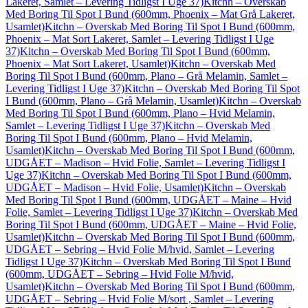
Lakeret, Samlet – Levering Tidligst I Uge 37)
Kitchn – Overskab
Med Boring Til Spot I Bund (600mm, Phoenix – Mat Grå Lakeret,
Usamlet)
Kitchn – Overskab Med Boring Til Spot I Bund (600mm,
Phoenix – Mat Sort Lakeret, Samlet – Levering Tidligst I Uge
37)
Kitchn – Overskab Med Boring Til Spot I Bund (600mm,
Phoenix – Mat Sort Lakeret, Usamlet)
Kitchn – Overskab Med
Boring Til Spot I Bund (600mm, Plano – Grå Melamin, Samlet –
Levering Tidligst I Uge 37)
Kitchn – Overskab Med Boring Til Spot
I Bund (600mm, Plano – Grå Melamin, Usamlet)
Kitchn – Overskab
Med Boring Til Spot I Bund (600mm, Plano – Hvid Melamin,
Samlet – Levering Tidligst I Uge 37)
Kitchn – Overskab Med
Boring Til Spot I Bund (600mm, Plano – Hvid Melamin,
Usamlet)
Kitchn – Overskab Med Boring Til Spot I Bund (600mm,
UDGÅET – Madison – Hvid Folie, Samlet – Levering Tidligst I
Uge 37)
Kitchn – Overskab Med Boring Til Spot I Bund (600mm,
UDGÅET – Madison – Hvid Folie, Usamlet)
Kitchn – Overskab
Med Boring Til Spot I Bund (600mm, UDGÅET – Maine – Hvid
Folie, Samlet – Levering Tidligst I Uge 37)
Kitchn – Overskab Med
Boring Til Spot I Bund (600mm, UDGÅET – Maine – Hvid Folie,
Usamlet)
Kitchn – Overskab Med Boring Til Spot I Bund (600mm,
UDGÅET – Sebring – Hvid Folie M/hvid, Samlet – Levering
Tidligst I Uge 37)
Kitchn – Overskab Med Boring Til Spot I Bund
(600mm, UDGÅET – Sebring – Hvid Folie M/hvid,
Usamlet)
Kitchn – Overskab Med Boring Til Spot I Bund (600mm,
UDGÅET – Sebring – Hvid Folie M/sort , Samlet – Levering