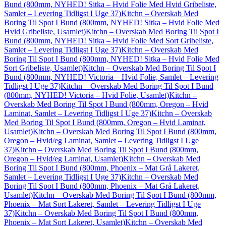
Bund (800mm, NYHED! Sitka – Hvid Folie Med Hvid Gribeliste,
Samlet – Levering Tidligst I Uge 37)
Kitchn – Overskab Med
Boring Til Spot I Bund (800mm, NYHED! Sitka – Hvid Folie Med
Hvid Gribeliste, Usamlet)
Kitchn – Overskab Med Boring Til Spot I
Bund (800mm, NYHED! Sitka – Hvid Folie Med Sort Gribeliste,
Samlet – Levering Tidligst I Uge 37)
Kitchn – Overskab Med
Boring Til Spot I Bund (800mm, NYHED! Sitka – Hvid Folie Med
Sort Gribeliste, Usamlet)
Kitchn – Overskab Med Boring Til Spot I
Bund (800mm, NYHED! Victoria – Hvid Folie, Samlet – Levering
Tidligst I Uge 37)
Kitchn – Overskab Med Boring Til Spot I Bund
(800mm, NYHED! Victoria – Hvid Folie, Usamlet)
Kitchn –
Overskab Med Boring Til Spot I Bund (800mm, Oregon – Hvid
Laminat, Samlet – Levering Tidligst I Uge 37)
Kitchn – Overskab
Med Boring Til Spot I Bund (800mm, Oregon – Hvid Laminat,
Usamlet)
Kitchn – Overskab Med Boring Til Spot I Bund (800mm,
Oregon – Hvid/eg Laminat, Samlet – Levering Tidligst I Uge
37)
Kitchn – Overskab Med Boring Til Spot I Bund (800mm,
Oregon – Hvid/eg Laminat, Usamlet)
Kitchn – Overskab Med
Boring Til Spot I Bund (800mm, Phoenix – Mat Grå Lakeret,
Samlet – Levering Tidligst I Uge 37)
Kitchn – Overskab Med
Boring Til Spot I Bund (800mm, Phoenix – Mat Grå Lakeret,
Usamlet)
Kitchn – Overskab Med Boring Til Spot I Bund (800mm,
Phoenix – Mat Sort Lakeret, Samlet – Levering Tidligst I Uge
37)
Kitchn – Overskab Med Boring Til Spot I Bund (800mm,
Phoenix – Mat Sort Lakeret, Usamlet)
Kitchn – Overskab Med