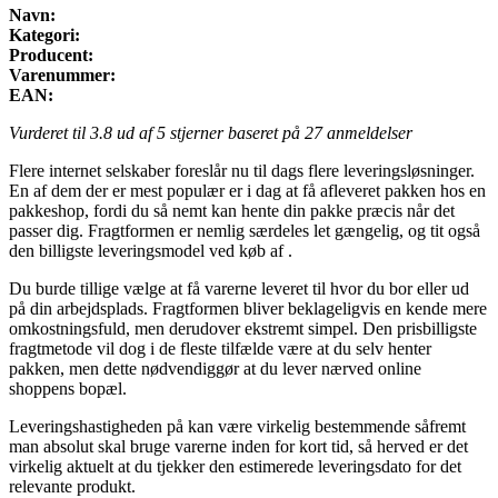
Navn:
Kategori:
Producent:
Varenummer:
EAN:
Vurderet til
3.8
ud af 5 stjerner baseret på
27
anmeldelser
Flere internet selskaber foreslår nu til dags flere leveringsløsninger.
En af dem der er mest populær er i dag at få afleveret pakken hos en
pakkeshop, fordi du så nemt kan hente din pakke præcis når det
passer dig. Fragtformen er nemlig særdeles let gængelig, og tit også
den billigste leveringsmodel ved køb af .
Du burde tillige vælge at få varerne leveret til hvor du bor eller ud
på din arbejdsplads. Fragtformen bliver beklageligvis en kende mere
omkostningsfuld, men derudover ekstremt simpel. Den prisbilligste
fragtmetode vil dog i de fleste tilfælde være at du selv henter
pakken, men dette nødvendiggør at du lever nærved online
shoppens bopæl.
Leveringshastigheden på kan være virkelig bestemmende såfremt
man absolut skal bruge varerne inden for kort tid, så herved er det
virkelig aktuelt at du tjekker den estimerede leveringsdato for det
relevante produkt.