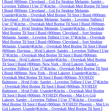
I Bund (800mm, Cleveland – Grå Eg Struktur Melamin, Samlet –
Levering Tidligst I Uge 37)
Kitchn – Overskab Med Boring Til Spot
I Bund (800mm, Cleveland – Grå Eg Struktur Melamin,
Usamlet)
Kitchn – Overskab Med Boring Til Spot I Bund (800mm,
Cleveland – Hvid Struktur Melamin, Samlet – Levering Tidligst I
Uge 37)
Kitchn – Overskab Med Boring Til Spot I Bund (800mm,
Cleveland – Hvid Struktur Melamin, Usamlet)
Kitchn – Overskab
Med Boring Til Spot I Bund (800mm, Cleveland – Sort Struktur
Melamin, Samlet – Levering Tidligst I Uge 37)
Kitchn – Overskab
Med Boring Til Spot I Bund (800mm, Cleveland – Sort Struktur
Melamin, Usamlet)
Kitchn – Overskab Med Boring Til Spot I Bund
(800mm, Daytona – Hvid Lakeret, Samlet – Levering Tidligst I Uge
37)
Kitchn – Overskab Med Boring Til Spot I Bund (800mm,
Daytona – Hvid Lakeret, Usamlet)
Kitchn – Overskab Med Boring
Til Spot I Bund (800mm, New York – Hvid Lakeret, Samlet –
Levering Tidligst I Uge 37)
Kitchn – Overskab Med Boring Til Spot
I Bund (800mm, New York – Hvid Lakeret, Usamlet)
Kitchn –
Overskab Med Boring Til Spot I Bund (800mm, NYHED!
Baltimore – Hvid Folie, Samlet – Levering Tidligst I Uge 37)
Kitchn
– Overskab Med Boring Til Spot I Bund (800mm, NYHED!
Baltimore – Hvid Folie, Usamlet)
Kitchn – Overskab Med Boring
Til Spot I Bund (800mm, NYHED! Phoenix – Mat Lys Grå
Lakeret, Samlet – Levering Tidligst I Uge 37)
Kitchn – Overskab
Med Boring Til Spot I Bund (800mm, NYHED! Phoenix – Mat Lys
Grå Lakeret, Usamlet)
Kitchn – Overskab Med Boring Til Spot I