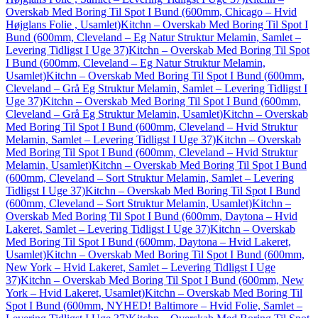
Overskab Med Boring Til Spot I Bund (600mm, Chicago – Hvid
Højglans Folie , Usamlet)
Kitchn – Overskab Med Boring Til Spot I
Bund (600mm, Cleveland – Eg Natur Struktur Melamin, Samlet –
Levering Tidligst I Uge 37)
Kitchn – Overskab Med Boring Til Spot
I Bund (600mm, Cleveland – Eg Natur Struktur Melamin,
Usamlet)
Kitchn – Overskab Med Boring Til Spot I Bund (600mm,
Cleveland – Grå Eg Struktur Melamin, Samlet – Levering Tidligst I
Uge 37)
Kitchn – Overskab Med Boring Til Spot I Bund (600mm,
Cleveland – Grå Eg Struktur Melamin, Usamlet)
Kitchn – Overskab
Med Boring Til Spot I Bund (600mm, Cleveland – Hvid Struktur
Melamin, Samlet – Levering Tidligst I Uge 37)
Kitchn – Overskab
Med Boring Til Spot I Bund (600mm, Cleveland – Hvid Struktur
Melamin, Usamlet)
Kitchn – Overskab Med Boring Til Spot I Bund
(600mm, Cleveland – Sort Struktur Melamin, Samlet – Levering
Tidligst I Uge 37)
Kitchn – Overskab Med Boring Til Spot I Bund
(600mm, Cleveland – Sort Struktur Melamin, Usamlet)
Kitchn –
Overskab Med Boring Til Spot I Bund (600mm, Daytona – Hvid
Lakeret, Samlet – Levering Tidligst I Uge 37)
Kitchn – Overskab
Med Boring Til Spot I Bund (600mm, Daytona – Hvid Lakeret,
Usamlet)
Kitchn – Overskab Med Boring Til Spot I Bund (600mm,
New York – Hvid Lakeret, Samlet – Levering Tidligst I Uge
37)
Kitchn – Overskab Med Boring Til Spot I Bund (600mm, New
York – Hvid Lakeret, Usamlet)
Kitchn – Overskab Med Boring Til
Spot I Bund (600mm, NYHED! Baltimore – Hvid Folie, Samlet –