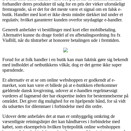
forhandler deres produkter til salg for en pris der virker uforståeligt
fremragende, så er det for det meste være et signal om en falsk e-
butik. Handler med kort er ikke desto mindre dækket ind under et
regulativ, hvilket garanterer kunden overfor snydagtige e-handler.
Generelt anbefaler vi bestillinger med kort eller mobilbetaling.
Alternativt kunne du drage fordel af en afbetalingsordning fra fx
ViaBill, når du tilstræber at honorere betalingen ude i fremtiden.
Forud for at folk handler i en butik kan man faktisk gøre sig bekendt
med indholdet af netbutikkens vilkår, dog er det gerne ikke super
spændende.
Et alternativ er at se om online webshoppen er godkendt af e-
mærket, som kan være et billede på at e-butikken efterkommer
gældende dansk lovgivning, udover at e-handlen regelmæssigt
vurderes af fagmænd der har ekspertise inden for bestemmelserne på
området. Det giver dig mulighed for en hjælpende hånd, for så vidt
du udsættes for dilemmaer i forbindelse med din ordre.
Udover dette anbefales det at man er omhyggelig omkring de
væsentligste retningslinjer der kan håndhæves i forbindelse med
købet, som eksempelvis hvilken byttepolitik online webshoppen