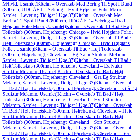
M/hvid, Usamlet)
Kitchn – Overskab Med Boring Til Spot I Bund
(800mm, UDGÅET – Sebring – Hvid Højglans Folie M/sort,
Samlet – Levering Tidligst I Uge 37)
Kitchn – Overskab Med
Boring Til Spot I Bund (800mm, UDGÅET – Sebring – Hvid
Højglans Folie M/sort, Usamlet)
Kitchn – Overskab Til Bad / Højt
Toiletskab (300mm, Højrehængt, Chicago – Hvid Højglans Folie ,
Samlet – Levering Tidligst I Uge 37)
Kitchn – Overskab Til Bad /
Højt Toiletskab (300mm, Højrehængt, Chicago – Hvid Højglans
Folie , Usamlet)
Kitchn – Overskab Til Bad / Højt Toiletskab
(300mm, Højrehængt, Cleveland – Eg Natur Struktur Melamin,
Samlet – Levering Tidligst I Uge 37)
Kitchn – Overskab Til Bad /
Højt Toiletskab (300mm, Højrehængt, Cleveland – Eg Natur
Struktur Melamin, Usamlet)
Kitchn – Overskab Til Bad / Højt
Toiletskab (300mm, Højrehængt, Cleveland – Grå Eg Struktur
Melamin, Samlet – Levering Tidligst I Uge 37)
Kitchn – Overskab
Til Bad / Højt Toiletskab (300mm, Højrehængt, Cleveland – Grå Eg
Struktur Melamin, Usamlet)
Kitchn – Overskab Til Bad / Højt
Toiletskab (300mm, Højrehængt, Cleveland – Hvid Struktur
Melamin, Samlet – Levering Tidligst I Uge 37)
Kitchn – Overskab
Til Bad / Højt Toiletskab (300mm, Højrehængt, Cleveland – Hvid
Struktur Melamin, Usamlet)
Kitchn – Overskab Til Bad / Højt
Toiletskab (300mm, Højrehængt, Cleveland – Sort Struktur
Melamin, Samlet – Levering Tidligst I Uge 37)
Kitchn – Overskab
Til Bad / Højt Toiletskab (300mm, Højrehængt, Cleveland – Sort
Struktur Melamin, Usamlet)
Kitchn – Overskab Til Bad / Højt