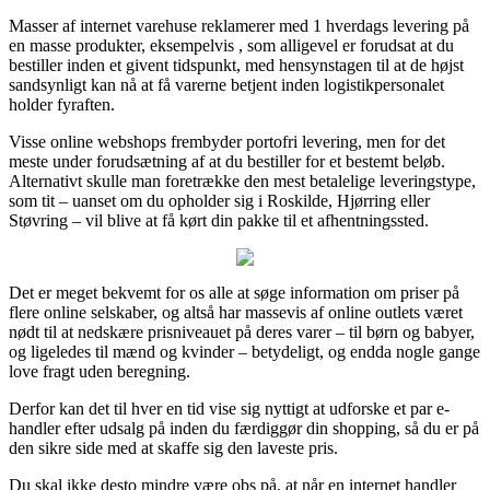
Masser af internet varehuse reklamerer med 1 hverdags levering på
en masse produkter, eksempelvis , som alligevel er forudsat at du
bestiller inden et givent tidspunkt, med hensynstagen til at de højst
sandsynligt kan nå at få varerne betjent inden logistikpersonalet
holder fyraften.
Visse online webshops frembyder portofri levering, men for det
meste under forudsætning af at du bestiller for et bestemt beløb.
Alternativt skulle man foretrække den mest betalelige leveringstype,
som tit – uanset om du opholder sig i Roskilde, Hjørring eller
Støvring – vil blive at få kørt din pakke til et afhentningssted.
Det er meget bekvemt for os alle at søge information om priser på
flere online selskaber, og altså har massevis af online outlets været
nødt til at nedskære prisniveauet på deres varer – til børn og babyer,
og ligeledes til mænd og kvinder – betydeligt, og endda nogle gange
love fragt uden beregning.
Derfor kan det til hver en tid vise sig nyttigt at udforske et par e-
handler efter udsalg på inden du færdiggør din shopping, så du er på
den sikre side med at skaffe sig den laveste pris.
Du skal ikke desto mindre være obs på, at når en internet handler