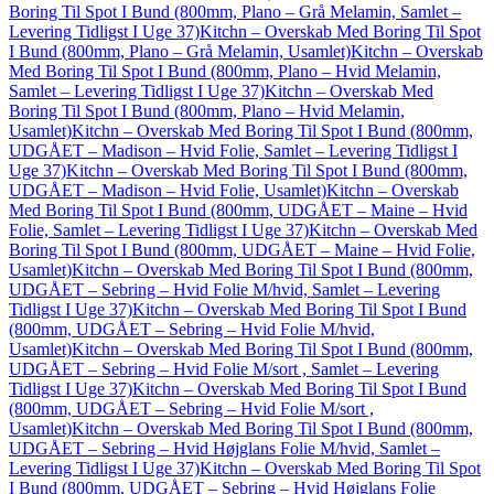
Boring Til Spot I Bund (800mm, Plano – Grå Melamin, Samlet –
Levering Tidligst I Uge 37)
Kitchn – Overskab Med Boring Til Spot
I Bund (800mm, Plano – Grå Melamin, Usamlet)
Kitchn – Overskab
Med Boring Til Spot I Bund (800mm, Plano – Hvid Melamin,
Samlet – Levering Tidligst I Uge 37)
Kitchn – Overskab Med
Boring Til Spot I Bund (800mm, Plano – Hvid Melamin,
Usamlet)
Kitchn – Overskab Med Boring Til Spot I Bund (800mm,
UDGÅET – Madison – Hvid Folie, Samlet – Levering Tidligst I
Uge 37)
Kitchn – Overskab Med Boring Til Spot I Bund (800mm,
UDGÅET – Madison – Hvid Folie, Usamlet)
Kitchn – Overskab
Med Boring Til Spot I Bund (800mm, UDGÅET – Maine – Hvid
Folie, Samlet – Levering Tidligst I Uge 37)
Kitchn – Overskab Med
Boring Til Spot I Bund (800mm, UDGÅET – Maine – Hvid Folie,
Usamlet)
Kitchn – Overskab Med Boring Til Spot I Bund (800mm,
UDGÅET – Sebring – Hvid Folie M/hvid, Samlet – Levering
Tidligst I Uge 37)
Kitchn – Overskab Med Boring Til Spot I Bund
(800mm, UDGÅET – Sebring – Hvid Folie M/hvid,
Usamlet)
Kitchn – Overskab Med Boring Til Spot I Bund (800mm,
UDGÅET – Sebring – Hvid Folie M/sort , Samlet – Levering
Tidligst I Uge 37)
Kitchn – Overskab Med Boring Til Spot I Bund
(800mm, UDGÅET – Sebring – Hvid Folie M/sort ,
Usamlet)
Kitchn – Overskab Med Boring Til Spot I Bund (800mm,
UDGÅET – Sebring – Hvid Højglans Folie M/hvid, Samlet –
Levering Tidligst I Uge 37)
Kitchn – Overskab Med Boring Til Spot
I Bund (800mm, UDGÅET – Sebring – Hvid Højglans Folie